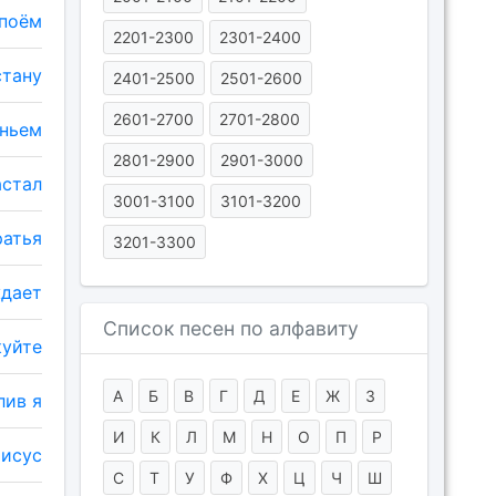
споём
2201-2300
2301-2400
стану
2401-2500
2501-2600
2601-2700
2701-2800
еньем
2801-2900
2901-3000
астал
3001-3100
3101-3200
ратья
3201-3300
ждает
Список песен по алфавиту
куйте
А
Б
В
Г
Д
Е
Ж
З
лив я
И
К
Л
М
Н
О
П
Р
Иисус
С
Т
У
Ф
Х
Ц
Ч
Ш