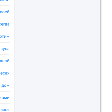
Твоей
сегда
хотим
исуса
одной
бесах
е дом
аками
танья