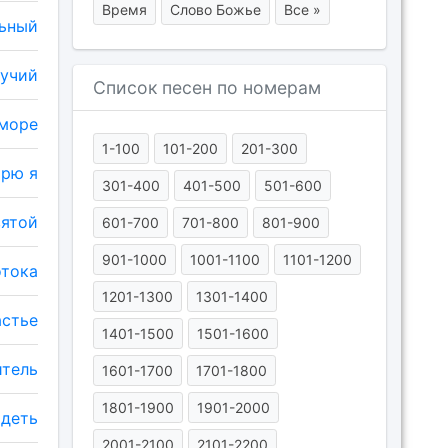
Время
Слово Божье
Все »
льный
гучий
Список песен по номерам
море
1-100
101-200
201-300
трю я
301-400
401-500
501-600
вятой
601-700
701-800
801-900
901-1000
1001-1100
1101-1200
отока
1201-1300
1301-1400
астье
1401-1500
1501-1600
итель
1601-1700
1701-1800
1801-1900
1901-2000
ядеть
2001-2100
2101-2200