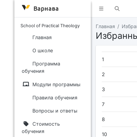
Варнава
School of Practical Theology
Главная
Избра
Избранн
Главная
О школе
1
Программа
обучения
2
Модули программы
3
Правила обучения
7
Вопросы и ответы
8
Стоимость
обучения
10