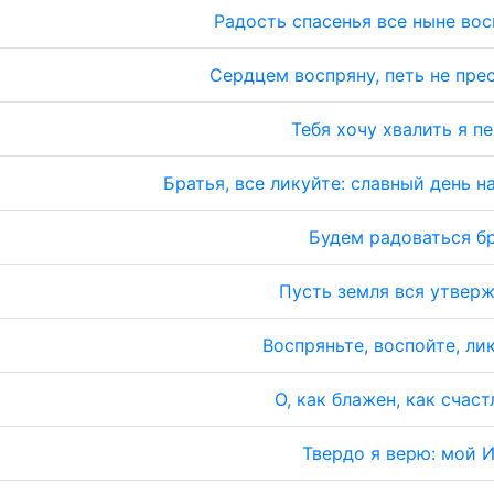
Радость спасенья все ныне во
Сердцем воспряну, петь не пре
Тебя хочу хвалить я п
Братья, все ликуйте: славный день н
Будем радоваться б
Пусть земля вся утвер
Воспряньте, воспойте, ли
О, как блажен, как счаст
Твердо я верю: мой 