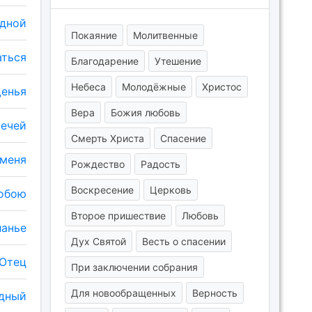
рдной
Покаяние
Молитвенные
аться
Благодарение
Утешение
Небеса
Молодёжные
Христос
щенья
Вера
Божия любовь
речей
Смерть Христа
Спасение
 меня
Рождество
Радость
Воскресение
Церковь
Тобою
Второе пришествие
Любовь
ланье
Дух Святой
Весть о спасении
Отец
При заключении собрания
Для новообращенных
Верность
едный