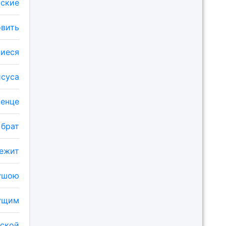
ьские
овить
шиеся
исуса
венце
 брат
бежит
душою
ущим
йской