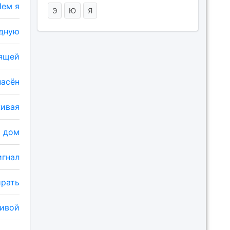
Нем я
Э
Ю
Я
удную
тящей
пасён
живая
й дом
игнал
ирать
живой