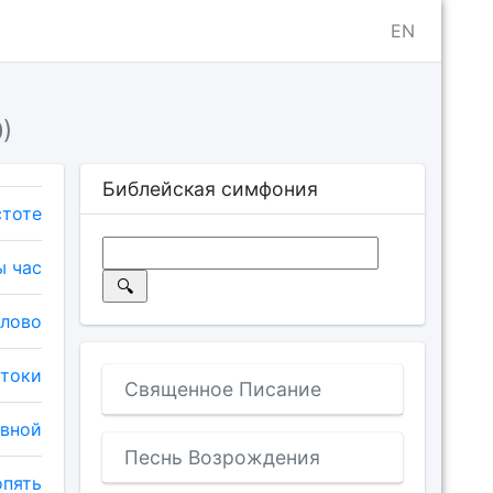
EN
)
Библейская симфония
стоте
ы час
слово
отоки
Священное Писание
ивной
Песнь Возрождения
опять