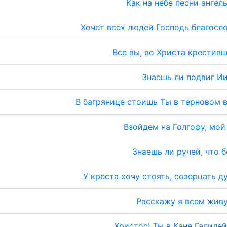
Как на небе песни ангел
Хочет всех людей Господь благосл
Все вы, во Христа крестив
Знаешь ли подвиг И
В багрянице стоишь Ты в терновом 
Взойдем на Голгофу, мой
Знаешь ли ручей, что 
У креста хочу стоять, созерцать 
Расскажу я всем жив
Христос! Ты в Кане Галиле