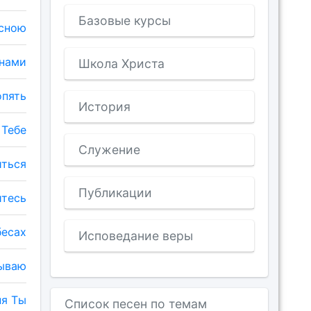
Базовые курсы
есною
 нами
Школа Христа
опять
История
 Тебе
Служение
иться
Публикации
итесь
бесах
Исповедание веры
зываю
ня Ты
Список песен по темам