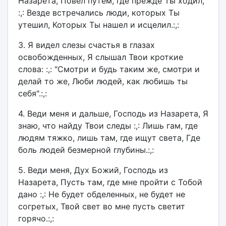
Назарета, Повел путем, где прежде Ты ходил,
:,: Везде встречались люди, которых Ты
утешил, Которых Ты нашел и исцелил.:,:
3. Я видел слезы счастья в глазах
освобожденных, Я слышал Твои кроткие
слова: :,: "Смотри и будь таким же, смотри и
делай то же, Люби людей, как любишь ты
себя".:,:
4. Веди меня и дальше, Господь из Назарета, Я
знаю, что найду Твои следы :,: Лишь гам, где
людям тяжко, лишь там, где ищут света, Где
боль людей безмерной глубины.:,:
5. Веди меня, Дух Божий, Господь из
Назарета, Пусть там, где мне пройти с Тобой
дано :,: Не будет обделенных, не будет не
согретых, Твой свет во мне пусть светит
горячо.:,: