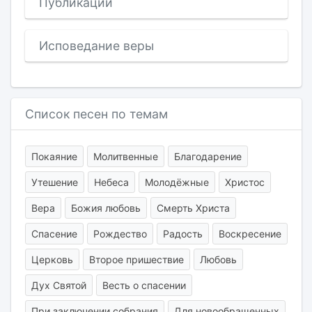
Публикации
Исповедание веры
Список песен по темам
Покаяние
Молитвенные
Благодарение
Утешение
Небеса
Молодёжные
Христос
Вера
Божия любовь
Смерть Христа
Спасение
Рождество
Радость
Воскресение
Церковь
Второе пришествие
Любовь
Дух Святой
Весть о спасении
При заключении собрания
Для новообращенных