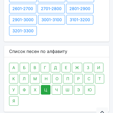
2601-2700
2701-2800
2801-2900
2901-3000
3001-3100
3101-3200
3201-3300
Список песен по алфавиту
А
Б
В
Г
Д
Е
Ж
З
И
К
Л
М
Н
О
П
Р
С
Т
У
Ф
Х
Ц
Ч
Ш
Э
Ю
Я