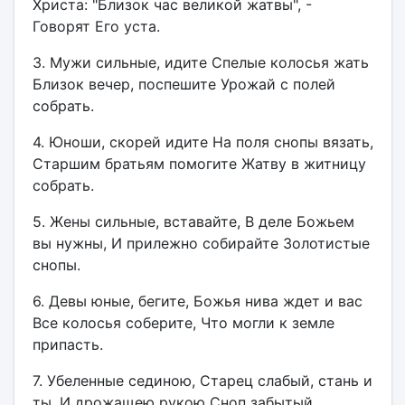
Христа: "Близок час великой жатвы", -
Говорят Его уста.
3. Мужи сильные, идите Спелые колосья жать
Близок вечер, поспешите Урожай с полей
собрать.
4. Юноши, скорей идите На поля снопы вязать,
Старшим братьям помогите Жатву в житницу
собрать.
5. Жены сильные, вставайте, В деле Божьем
вы нужны, И прилежно собирайте Золотистые
снопы.
6. Девы юные, бегите, Божья нива ждет и вас
Все колосья соберите, Что могли к земле
припасть.
7. Убеленные сединою, Старец слабый, стань и
ты, И дрожащею рукою Сноп забытый