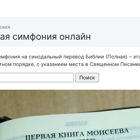
ония
ая симфония онлайн
имфония на синодальный перевод Библии (Полная) – эт
тном порядке, с указанием места в Священном Писании,