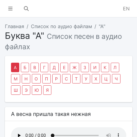
EN
Главная
Список по аудио файлам
"А"
Буква "А"
Список песен в аудио
файлах
А
Б
В
Г
Д
Е
Ж
З
И
К
Л
М
Н
О
П
Р
С
Т
У
Х
Ц
Ч
Ш
Э
Ю
Я
А весна пришла такая нежная