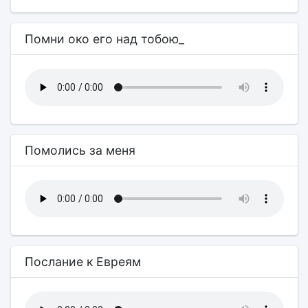
Помни око его над тобою_
Помолись за меня
Послание к Евреям