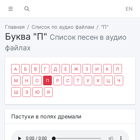
EN
Главная
Список по аудио файлам
"П"
Буква "П"
Список песен в аудио
файлах
А
Б
В
Г
Д
Е
Ж
З
И
К
Л
М
Н
О
П
Р
С
Т
У
Х
Ц
Ч
Ш
Э
Ю
Я
Пастухи в полях дремали