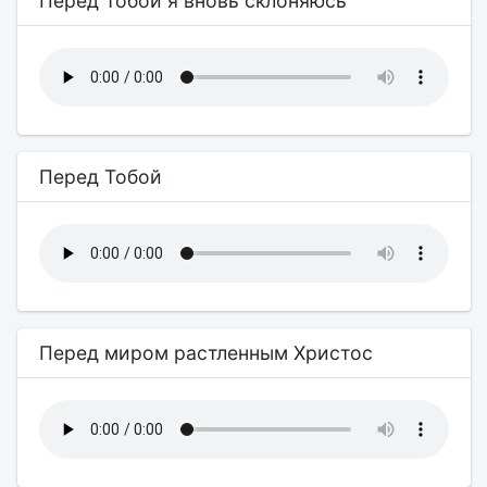
Перед Тобой я вновь склоняюсь
Перед Тобой
Перед миром растленным Христос