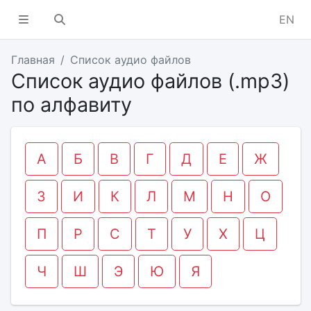
EN
Главная
Список аудио файлов
Список аудио файлов (.mp3)
по алфавиту
А
Б
В
Г
Д
Е
Ж
З
И
К
Л
М
Н
О
П
Р
С
Т
У
Х
Ц
Ч
Ш
Э
Ю
Я