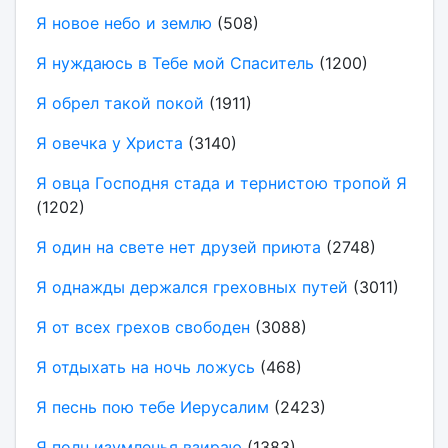
Я новое небо и землю
(508)
Я нуждаюсь в Тебе мой Спаситель
(1200)
Я обрел такой покой
(1911)
Я овечка у Христа
(3140)
Я овца Господня стада и тернистою тропой Я
(1202)
Я один на свете нет друзей приюта
(2748)
Я однажды держался греховных путей
(3011)
Я от всех грехов свободен
(3088)
Я отдыхать на ночь ложусь
(468)
Я песнь пою тебе Иерусалим
(2423)
Я полн изумленья взираю
(1383)