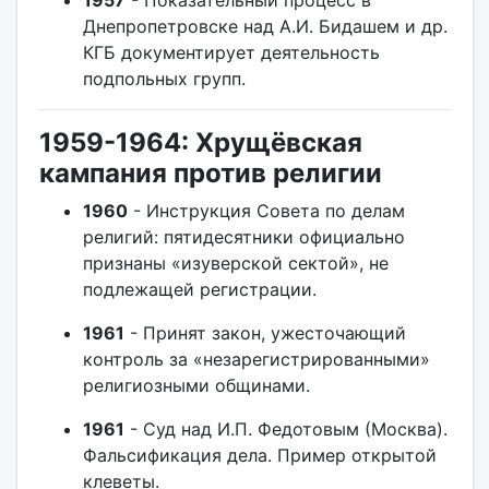
1957
- Показательный процесс в
Днепропетровске над А.И. Бидашем и др.
КГБ документирует деятельность
подпольных групп.
1959-1964: Хрущёвская
кампания против религии
1960
- Инструкция Совета по делам
религий: пятидесятники официально
признаны «изуверской сектой», не
подлежащей регистрации.
1961
- Принят закон, ужесточающий
контроль за «незарегистрированными»
религиозными общинами.
1961
- Суд над И.П. Федотовым (Москва).
Фальсификация дела. Пример открытой
клеветы.