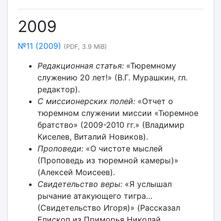
2009
№11 (2009)
(PDF, 3.9 MiB)
Редакционная статья:
«Тюремному
служению 20 лет!» (В.Г. Мурашкин, гл.
редактор).
С миссионерских полей:
«Отчет о
тюремном служении миссии «Тюремное
братство» (2009-2010 гг.» (Владимир
Киселев, Виталий Новиков).
Проповеди:
«О чистоте мыслей
(Проповедь из тюремной камеры)»
(Алексей Моисеев).
Свидетельство веры:
«Я услышал
рычание атакующего тигра…
(Свидетельство Игоря)» (Рассказал
Епископ из Приморья Николай