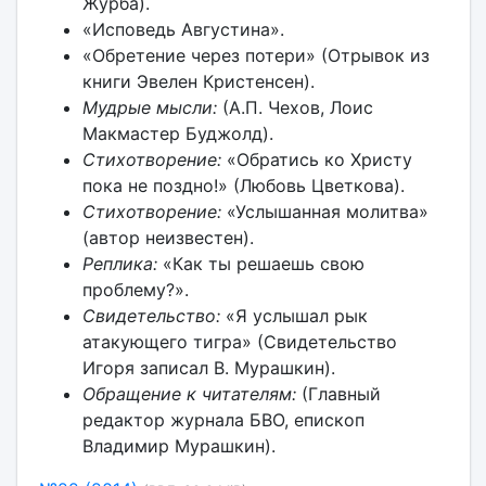
Журба).
«Исповедь Августина».
«Обретение через потери» (Отрывок из
книги Эвелен Кристенсен).
Мудрые мысли:
(А.П. Чехов, Лоис
Макмастер Буджолд).
Стихотворение:
«Обратись ко Христу
пока не поздно!» (Любовь Цветкова).
Стихотворение:
«Услышанная молитва»
(автор неизвестен).
Реплика:
«Как ты решаешь свою
проблему?».
Свидетельство:
«Я услышал рык
атакующего тигра» (Свидетельство
Игоря записал В. Мурашкин).
Обращение к читателям:
(Главный
редактор журнала БВО, епископ
Владимир Мурашкин).