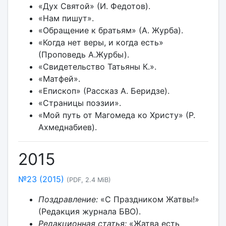
«Дух Святой» (И. Федотов).
«Нам пишут».
«Обращение к братьям» (А. Журба).
«Когда нет веры, и когда есть»
(Проповедь А.Журбы).
«Свидетельство Татьяны К.».
«Матфей».
«Епископ» (Рассказ А. Беридзе).
«Страницы поэзии».
«Мой путь от Магомеда ко Христу» (Р.
Ахмеднабиев).
2015
№23 (2015)
(PDF, 2.4 MiB)
Поздравление:
«С Праздником Жатвы!»
(Редакция журнала БВО).
Редакционная статья:
«Жатва есть