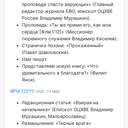
проповеди спасти верующих» (Главный
редактор журнала БВО, епископ ОЦХВЕ
России Владимир Мурашкин).
Проповедь:
«Ты же прими его, как мое
сердце [Флм.1:12]» (Миссионер
тюремного служения Владимир Киселев).
Страничка поэзии:
«Прокаженный»
(Павел Шавловский).
Нам пишут
.
Представляем новую книгу:
«Что
удивительного в благодати?» (Филип
Янси).
№14 (2011)
(PDF, 7.7 MiB)
Редакционная статья:
«Взирая на
начальника» (Епископ ОЦХВЕ Владимир
Мурашкин, Малоярославец).
Размышление:
«Тесные врата»