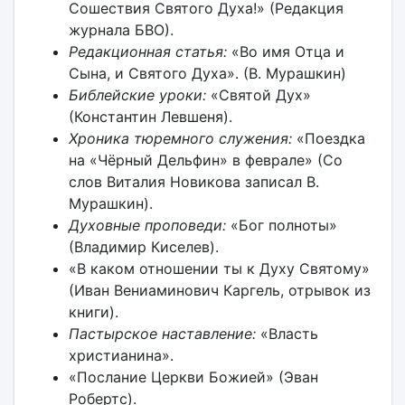
Сошествия Святого Духа!» (Редакция
журнала БВО).
Редакционная статья:
«Во имя Отца и
Сына, и Святого Духа». (В. Мурашкин)
Библейские уроки:
«Святой Дух»
(Константин Левшеня).
Хроника тюремного служения:
«Поездка
на «Чёрный Дельфин» в феврале» (Со
слов Виталия Новикова записал В.
Мурашкин).
Духовные проповеди:
«Бог полноты»
(Владимир Киселев).
«В каком отношении ты к Духу Святому»
(Иван Вениаминович Каргель, отрывок из
книги).
Пастырское наставление:
«Власть
христианина».
«Послание Церкви Божией» (Эван
Робертс).