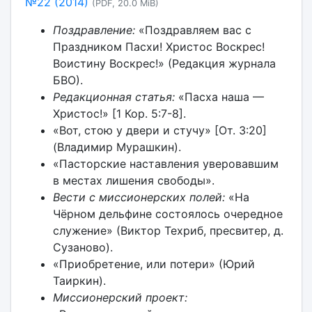
№22 (2014)
(PDF, 20.0 MiB)
Поздравление:
«Поздравляем вас с
Праздником Пасхи! Христос Воскрес!
Воистину Воскрес!» (Редакция журнала
БВО).
Редакционная статья:
«Пасха наша —
Христос!» [1 Кор. 5:7-8].
«Вот, стою у двери и стучу» [От. 3:20]
(Владимир Мурашкин).
«Пасторские наставления уверовавшим
в местах лишения свободы».
Вести с миссионерских полей:
«На
Чёрном дельфине состоялось очередное
служение» (Виктор Техриб, пресвитер, д.
Сузаново).
«Приобретение, или потери» (Юрий
Таиркин).
Миссионерский проект: