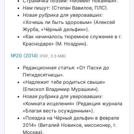
Страничка поэзии:
«Момент покаянья».
Нам пишут:
(Степан Вавилов, ПЛС).
Новая рубрика для уверовавших:
«Хочешь ли быть здоровым» (Алексей
Журба, «Чёрный дельфин»).
«Как начиналось тюремное служение в г.
Краснодаре» (М. Ноздрин).
№20 (2014)
(PDF, 3.5 MiB)
Редакционная статья:
«От Пасхи до
Пятидесятницы».
«Надлежит тебе родиться свыше»
(Епископ Владимир Мурашкин).
Новая рубрика для уверовавших:
«Комната исцеления» (Редакция журнала
«Благая весть осужденным»).
«Поездка на Чёрный дельфин в феврале
2014» (Виталий Новиков, миссионер, г.
Москва).