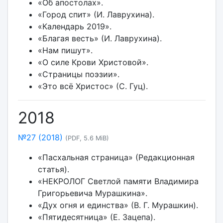
«Об апостолах».
«Город спит» (И. Лаврухина).
«Календарь 2019».
«Благая весть» (И. Лаврухина).
«Нам пишут».
«О силе Крови Христовой».
«Страницы поэзии».
«Это всё Христос» (С. Гуц).
2018
№27 (2018)
(PDF, 5.6 MiB)
«Пасхальная страница» (Редакционная
статья).
«НЕКРОЛОГ Светлой памяти Владимира
Григорьевича Мурашкина».
«Дух огня и единства» (В. Г. Мурашкин).
«Пятидесятница» (Е. Зацепа).