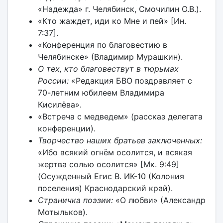
«Надежда» г. Челябинск, Смочилин О.В.).
«Кто жаждет, иди ко Мне и пей» [Ин.
7:37].
«Конференция по благовестию в
Челябинске» (Владимир Мурашкин).
О тех, кто благовествут в тюрьмах
России:
«Редакция БВО поздравляет с
70-летним юбилеем Владимира
Кисилёва».
«Встреча с медведем» (рассказ делегата
конференции).
Творчество наших братьев заключенных:
«Ибо всякий огнём осолится, и всякая
жертва солью осолится» [Мк. 9:49]
(Осужденный Егис В. ИК-10 (Колония
поселения) Краснодарский край).
Страничка поэзии:
«О любви» (Александр
Мотыльков).