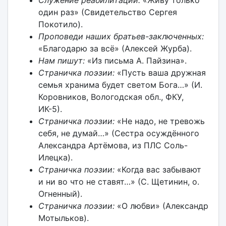
Служение реабилитации:
«Живу только
один раз» (Свидетельство Сергея
Покотило).
Проповеди наших братьев-заключенных:
«Благодарю за всё» (Алексей Журба).
Нам пишут:
«Из письма А. Пайзина».
Страничка поэзии:
«Пусть ваша дружная
семья хранима будет светом Бога…» (И.
Коровников, Вологодская обл., ФКУ,
ИК-5).
Страничка поэзии:
«Не надо, не тревожь
себя, не думай…» (Сестра осуждённого
Александра Артёмова, из ПЛС Соль-
Илецка).
Страничка поэзии:
«Когда вас забывают
и ни во что не ставят…» (С. Щетинин, о.
Огненный).
Страничка поэзии:
«О любви» (Александр
Мотыльков).