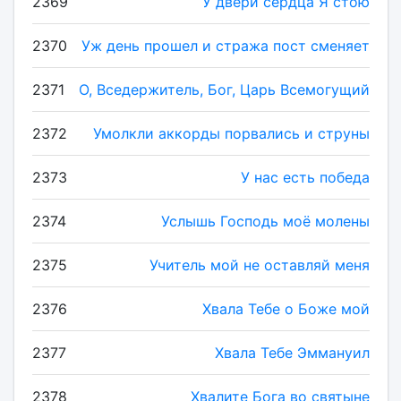
2369
У двери сердца Я стою
2370
Уж день прошел и стража пост сменяет
2371
О, Вседержитель, Бог, Царь Всемогущий
2372
Умолкли аккорды порвались и струны
2373
У нас есть победа
2374
Услышь Господь моё молены
2375
Учитель мой не оставляй меня
2376
Хвала Тебе о Боже мой
2377
Хвала Тебе Эммануил
2378
Хвалите Бога во святыне