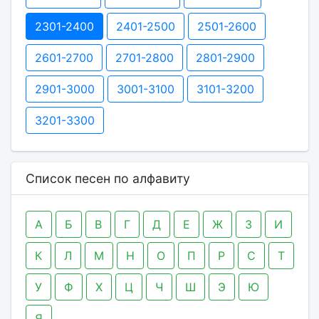
2301-2400
2401-2500
2501-2600
2601-2700
2701-2800
2801-2900
2901-3000
3001-3100
3101-3200
3201-3300
Список песен по алфавиту
А
Б
В
Г
Д
Е
Ж
З
И
К
Л
М
Н
О
П
Р
С
Т
У
Ф
Х
Ц
Ч
Ш
Э
Ю
Я