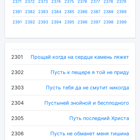
2371
2372
2373
2374
2375
2376
2377
2378
2379
2380
2381
2382
2383
2384
2385
2386
2387
2388
2389
2390
2391
2392
2393
2394
2395
2396
2397
2398
2399
2400
2301
Прощай когда на сердце камень ляжет
2302
Пусть к пещере я той не приду
2303
Пусть тебя да не смутит никогда
2304
Пустыней знойной и бесплодного
2305
Путь последний Христа
2306
Пусть не обманет меня тишина