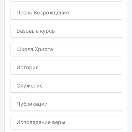
Песнь Возрождения
Базовые курсы
Школа Христа
История
Служение
Публикации
Исповедание веры