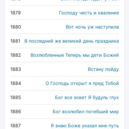
1879
Господу честь и хваление
1880
Вот ночь уж наступила
1881
В последний же великий день праздника
1882
Возлюбленные Теперь мы дети Божий
1883
Встану пойду
1884
О Господь открыт я пред Тобой
1885
Бог все зовет Я будуль глух
1886
Бог возлюбил погибший мир
1887
Я знаю Боже указал мне путь