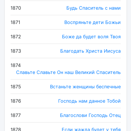
1870
Будь Спаситель с нами
1871
Воспряньте дети Божьи
1872
Боже да будет воля Твоя
1873
Благодать Христа Иисуса
1874
Славьте Славьте Он наш Великий Спаситель
1875
Встаньте женщины беспечные
1876
Господь нам данное Тобой
1877
Благослови Господь Отец
1878
Если жажда будет у тебя