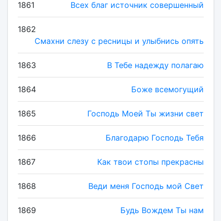
1861
Всех благ источник совершенный
1862
Смахни слезу с ресницы и улыбнись опять
1863
В Тебе надежду полагаю
1864
Боже всемогущий
1865
Господь Моей Ты жизни свет
1866
Благодарю Господь Тебя
1867
Как твои стопы прекрасны
1868
Веди меня Господь мой Свет
1869
Будь Вождем Ты нам