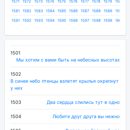
1571
1572
1573
1574
1575
1576
1577
1578
1579
1580
1581
1582
1583
1584
1585
1586
1587
1588
1589
1590
1591
1592
1593
1594
1595
1596
1597
1598
1599
1600
1501
Мы хотим с вами быть на небесных высотах
1502
В синее небо птенцы взлетят крылья окрепнут
у них
1503
Два сердца слились тут в одно
1504
Любите друг друга вы нежно