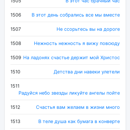
1505
В этот час брачный час
1506
В этот день собрались все мы вместе
1507
Не ссорьтесь вы на дороге
1508
Нежность нежность я вижу повсюду
1509
На ладонях счастье держит мой Христос
1510
Детства дни навеки улетели
1511
Радуйся небо звезды ликуйте ангелы пойте
1512
Счастья вам желаем в жизни много
1513
В теле душа как бумага в конверте