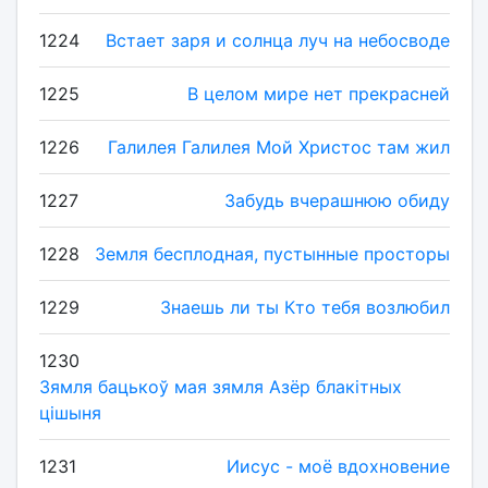
1224
Встает заря и солнца луч на небосводе
1225
В целом мире нет прекрасней
1226
Галилея Галилея Мой Христос там жил
1227
Забудь вчерашнюю обиду
1228
Земля бесплодная, пустынные просторы
1229
Знаешь ли ты Кто тебя возлюбил
1230
Зямля бацькоў мая зямля Азёр блакітных
цішыня
1231
Иисус - моё вдохновение