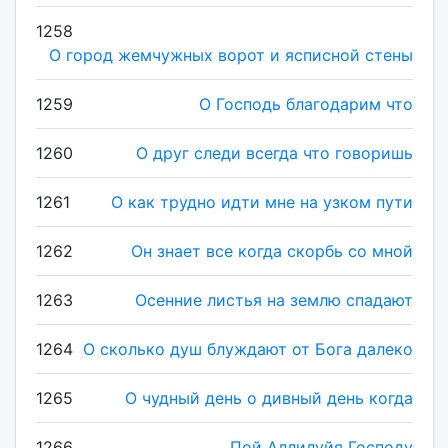
1258
О город жемчужных ворот и ясписной стены
1259
О Господь благодарим что
1260
О друг следи всегда что говоришь
1261
О как трудно идти мне на узком пути
1262
Он знает все когда скорбь со мной
1263
Осенние листья на землю спадают
1264
О сколько душ блуждают от Бога далеко
1265
О чудный день о дивный день когда
1266
Пой Аллилуйя Господу