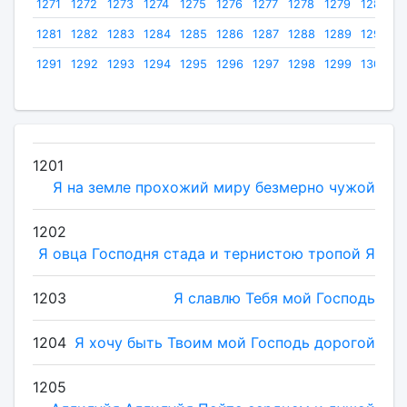
1271
1272
1273
1274
1275
1276
1277
1278
1279
1280
1281
1282
1283
1284
1285
1286
1287
1288
1289
1290
1291
1292
1293
1294
1295
1296
1297
1298
1299
1300
1201
Я на земле прохожий миру безмерно чужой
1202
Я овца Господня стада и тернистою тропой Я
1203
Я славлю Тебя мой Господь
1204
Я хочу быть Твоим мой Господь дорогой
1205