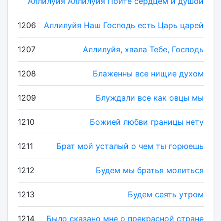
Аллилуйя Аллилуйя Пойте сердцем и душой
1206
Аллилуйя Наш Господь есть Царь царей
1207
Аллилуйя, хвала Тебе, Господь
1208
Блаженны все нищие духом
1209
Блуждали все как овцы мы
1210
Божией любви границы нету
1211
Брат мой усталый о чем ты горюешь
1212
Будем мы братья молиться
1213
Будем сеять утром
1214
Было сказано мне о прекрасной стране