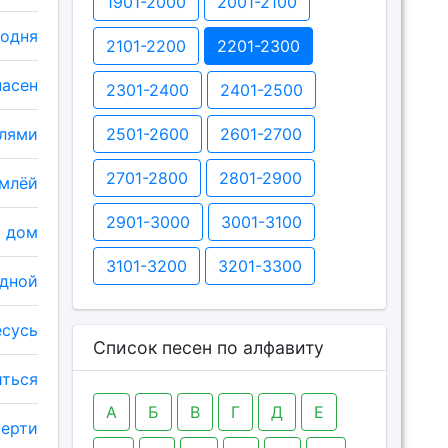
1901-2000
2001-2100
одня
2101-2200
2201-2300
пасен
2301-2400
2401-2500
лями
2501-2600
2601-2700
2701-2800
2801-2900
емлёй
2901-3000
3001-3100
ю дом
3101-3200
3201-3300
одной
есусь
Список песен по алфавиту
иться
А
Б
В
Г
Д
Е
мерти