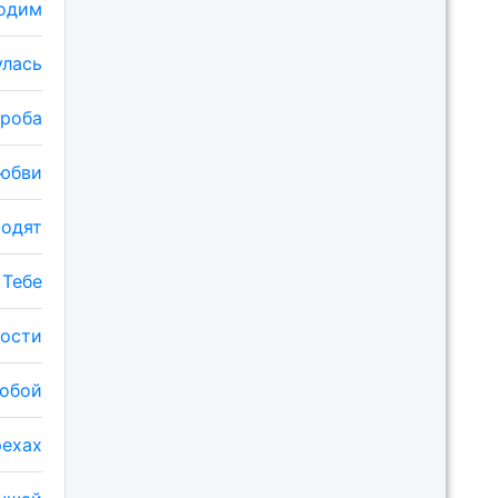
одим
улась
гроба
любви
ходят
 Тебе
ности
Тобой
рехах