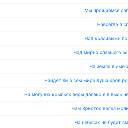
Мы прощаемся сег
Навсегда я с
Над красивыми по
Над мирно спавшего з
На земле я име
Найдет ли в сем мире душа кров р
На могучих крыльях веры далеко я в высь н
Нам Христос велел мол
На небесах не будет с