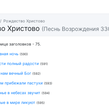
Рождество Христово
во Христово
(Песнь Возрождения 33
нице заголовков - 75.
вная ночь
(590)
сти полный радости
(591)
 нам вечный Бог
(592)
ым прибежали пастухи
(593)
нье в небесах звучит
(594)
ные в мире ликуют
(595)