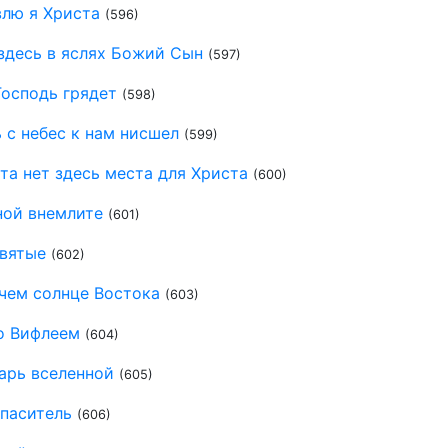
влю я Христа
(596)
здесь в яслях Божий Сын
(597)
Господь грядет
(598)
 с небес к нам нисшел
(599)
та нет здесь места для Христа
(600)
ной внемлите
(601)
святые
(602)
чем солнце Востока
(603)
о Вифлеем
(604)
арь вселенной
(605)
Спаситель
(606)