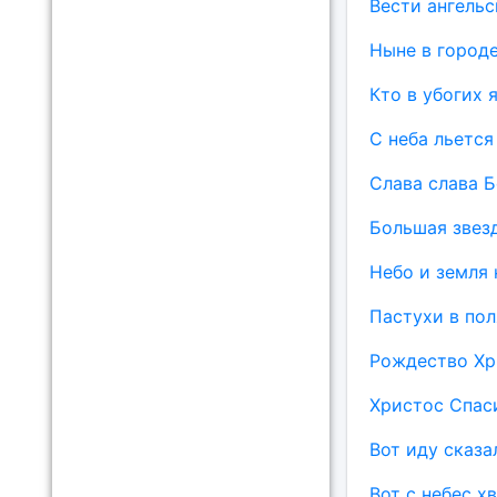
Вести ангель
Ныне в город
Кто в убогих 
С неба льется
Слава слава Б
Большая звезд
Небо и земля 
Пастухи в по
Рождество Хр
Христос Спас
Вот иду сказа
Вот с небес х