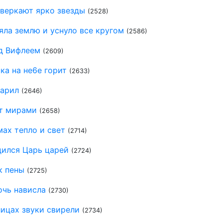
Сверкают ярко звезды
(2528)
яла землю и уснуло все кругом
(2586)
д Вифлеем
(2609)
ка на не6е горит
(2633)
зарил
(2646)
ет мирами
(2658)
ах тепло и свет
(2714)
дился Царь царей
(2724)
к пены
(2725)
очь нависла
(2730)
ицах звуки свирели
(2734)