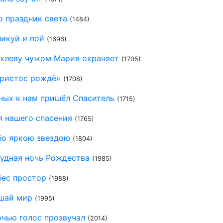
о праздник света
(1484)
икуй и пой
(1696)
 хлеву чужом Мария охраняет
(1705)
ристос рождён
(1708)
ных к нам пришёл Спаситель
(1715)
я нашего спасения
(1765)
бо яркою звездою
(1804)
чудная ночь Рождества
(1985)
бес простор
(1988)
шай мир
(1995)
очью голос прозвучал
(2014)