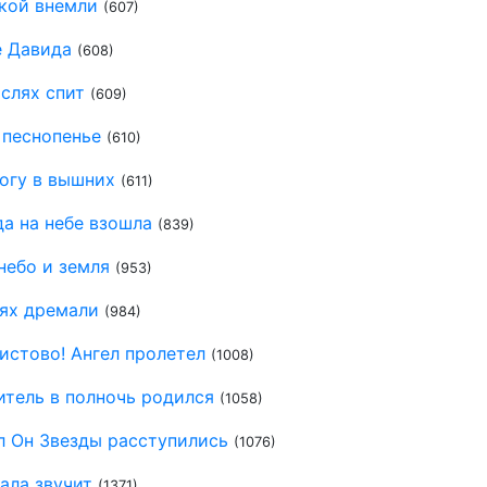
ской внемли
(607)
е Давида
(608)
яслях спит
(609)
 песнопенье
(610)
огу в вышних
(611)
а на небе взошла
(839)
небо и земля
(953)
лях дремали
(984)
истово! Ангел пролетел
(1008)
итель в полночь родился
(1058)
л Он Звезды расступились
(1076)
вала звучит
(1371)