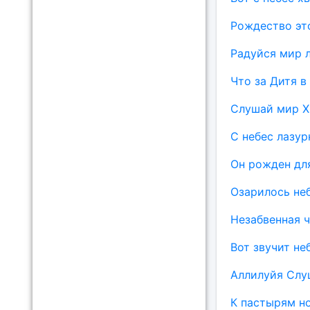
Рождество эт
Радуйся мир л
Что за Дитя в
Слушай мир Х
С небес лазур
Он рожден дл
Озарилось не
Незабвенная 
Вот звучит не
Аллилуйя Слу
К пастырям н