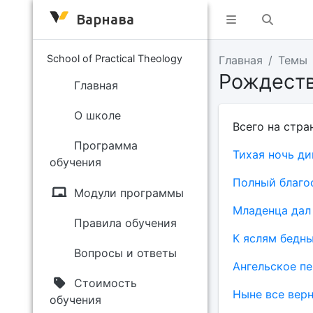
Варнава
School of Practical Theology
Главная
Темы
Рождест
Главная
О школе
Всего на стра
Программа
Тихая ночь ди
обучения
Полный благо
Модули программы
Младенца дал
Правила обучения
К яслям бедн
Вопросы и ответы
Ангельское пе
Стоимость
Ныне все вер
обучения