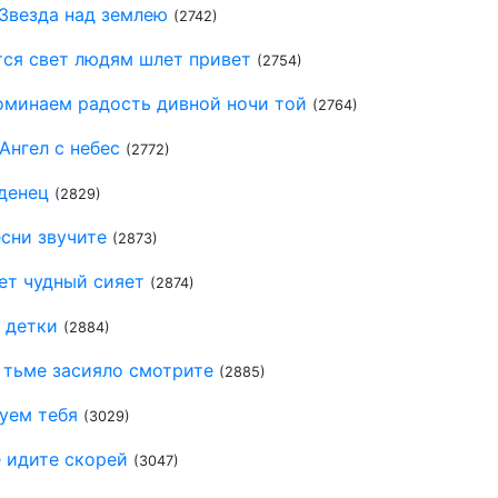
Звезда над землею
(2742)
тся свет людям шлет привет
(2754)
оминаем радость дивной ночи той
(2764)
 Ангел с небес
(2772)
денец
(2829)
сни звучите
(2873)
ет чудный сияет
(2874)
 детки
(2884)
 тьме засияло смотрите
(2885)
уем тебя
(3029)
 идите скорей
(3047)