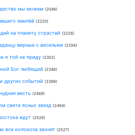
ждество мы можем
(2046)
авшего землёй
(2220)
дей на планету страстей
(2226)
аденцу верные с весельем
(2294)
е я той не приду
(2302)
нной Бог любящий
(2346)
ди других событий
(2399)
чудная весть
(2469)
ом свете ясных звезд
(2494)
востока идут
(2526)
к все колокола звонят
(2527)