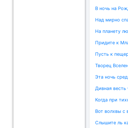
В ночь на Ро
Над мирно сп
На планету лю
Придите к Мл
Пусть к пещер
Творец Вселе
Эта ночь сре
Дивная весть 
Когда при тих
Вот волхвы с 
Слышите ль ка