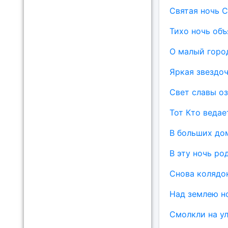
Святая ночь 
Тихо ночь объ
О малый горо
Яркая звездоч
Свет славы о
Тот Кто веда
В больших дом
В эту ночь ро
Снова колядо
Над землею н
Смолкли на ул