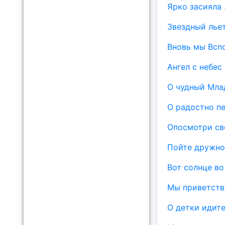
Ярко засияла 
Звездный лье
Вновь мы Всп
Ангел с небес
О чудный Мла
О радостно пе
Опосмотри св
Пойте дружно
Вот солнце во
Мы приветств
О детки идите