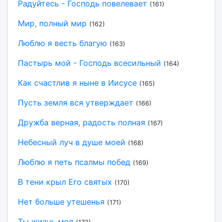
Радуйтесь - Господь повелевает
(161)
Мир, полный мир
(162)
Люблю я весть благую
(163)
Пастырь мой - Господь всесильный
(164)
Как счастлив я ныне в Иисусе
(165)
Пусть земля вся утверждает
(166)
Дружба верная, радость полная
(167)
Небесный луч в душе моей
(168)
Люблю я петь псалмы побед
(169)
В тени крыл Его святых
(170)
Нет больше утешенья
(171)
Ты жизнь моя