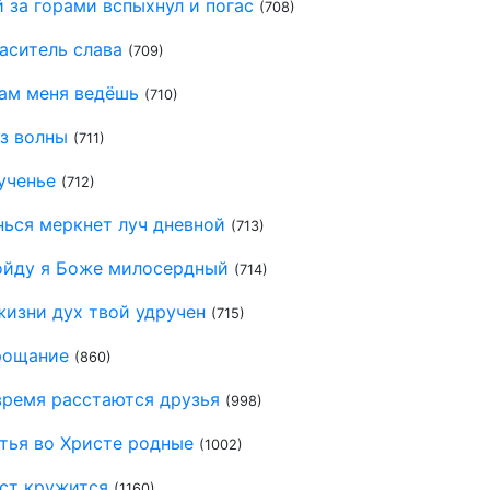
 за горами вспыхнул и погас
(708)
аситель слава
(709)
Сам меня ведёшь
(710)
з волны
(711)
ученье
(712)
нься меркнет луч дневной
(713)
ойду я Боже милосердный
(714)
жизни дух твой удручен
(715)
прощание
(860)
время расстаются друзья
(998)
тья во Христе родные
(1002)
ст кружится
(1160)