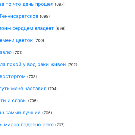
за то что день прошел
(697)
 Геннисаретское
(698)
моим сердцем владеет
(699)
семени цветок
(700)
тавлю
(701)
ла покой у вод реки живой
(702)
 восторгом
(703)
путь меня наставил
(704)
ти и славы
(705)
аш самый лучший
(706)
ь мирно подобно реке
(707)