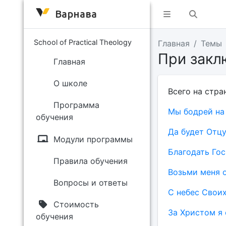
Варнава
School of Practical Theology
Главная
Темы
При закл
Главная
О школе
Всего на стра
Программа
Мы бодрей на
обучения
Да будет Отцу
Модули программы
Благодать Го
Правила обучения
Возьми меня 
Вопросы и ответы
С небес Свои
Стоимость
За Христом я 
обучения