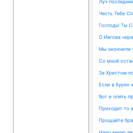
Луч последний
Честь Тебе Сп
Господь! Ты 
О Иегова чере
Мы окончили 
Со мной оста
За Христом п
Если в бурях 
Вот и опять 
Приходит то 
Прощайте бра
Надо мною ли