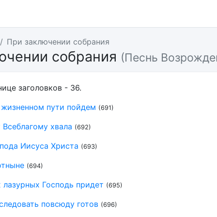
При заключении собрания
ючении собрания
(Песнь Возрожде
нице заголовков - 36.
 жизненном пути пойдем
(691)
 Всеблагому хвала
(692)
спода Иисуса Христа
(693)
отныне
(694)
х лазурных Господь придет
(695)
следовать повсюду готов
(696)