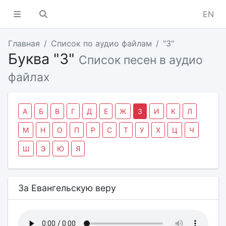
EN
Главная
Список по аудио файлам
"З"
Буква "З"
Список песен в аудио
файлах
А
Б
В
Г
Д
Е
Ж
З
И
К
Л
М
Н
О
П
Р
С
Т
У
Х
Ц
Ч
Ш
Э
Ю
Я
За Евангельскую веру