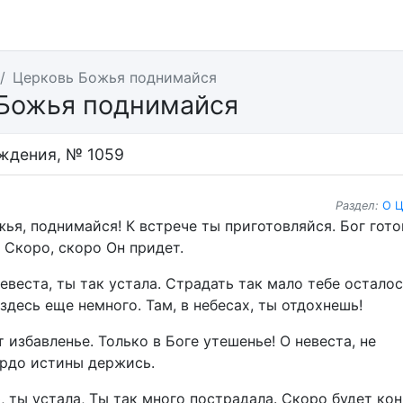
Церковь Божья поднимайся
Божья поднимайся
ждения, № 1059
Раздел:
О Ц
жья, поднимайся! К встрече ты приготовляйся. Бог гот
 Скоро, скоро Он придет.
веста, ты так устала. Страдать так мало тебе осталос
здесь еще немного. Там, в небесах, ты отдохнешь!
т избавленье. Только в Боге утешенье! О невеста, не
ердо истины держись.
ю, ты устала, Ты так много пострадала. Скоро будет ко