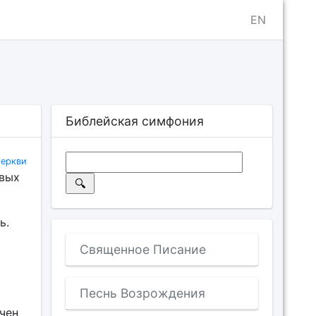
EN
Библейская симфония
еркви
овых
ь.
Священное Писание
Песнь Возрождения
нчен