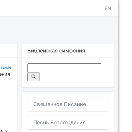
EN
Библейская симфония
ытание
ения
Священное Писание
Песнь Возрождения
ать