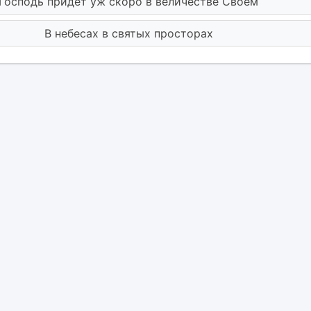
Господь придет уж скоро в величестве Своем
В небесах в святых просторах