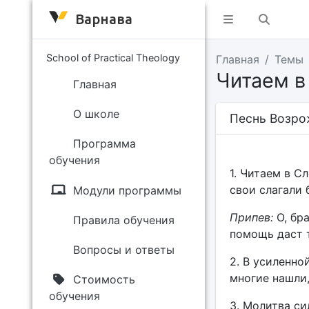
Варнава
School of Practical Theology
Главная
Темы
Читаем в
Главная
О школе
Песнь Возро
Программа
обучения
1. Читаем в С
свои слагали 
Модули программы
Припев:
О, бр
Правила обучения
помощь даст т
Вопросы и ответы
2. В усиленн
многие нашли,
Стоимость
обучения
3. Молитва си