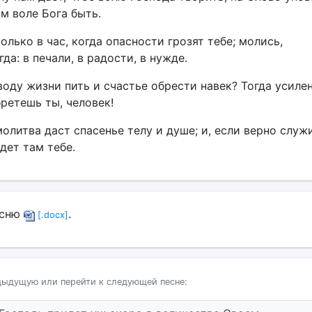
м воле Бога быть.
только в час, когда опасности грозят тебе; молись,
да: в печали, в радости, в нужде.
воду жизни пить и счастье обрести навек? Тогда усиле
бретешь ты, человек!
молитва даст спасенье телу и душе; и, если верно служ
удет там тебе.
есню
.
[.docx]
дыдущую или перейти к следующей песне: