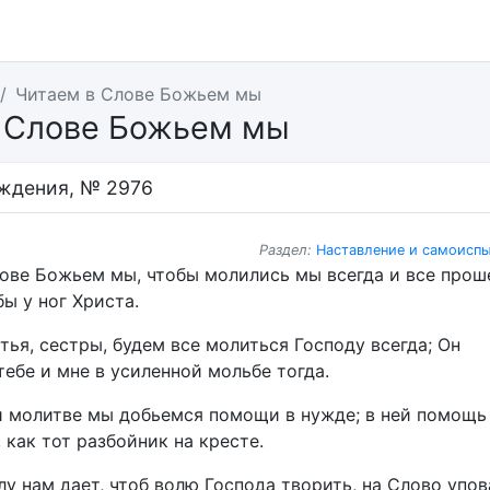
Читаем в Слове Божьем мы
 Слове Божьем мы
ждения, № 2976
Раздел:
Наставление и самоисп
лове Божьем мы, чтобы молились мы всегда и все прош
бы у ног Христа.
атья, сестры, будем все молиться Господу всегда; Он
ебе и мне в усиленной мольбе тогда.
ой молитве мы добьемся помощи в нужде; в ней помощь
 как тот разбойник на кресте.
лу нам дает, чтоб волю Господа творить, на Слово упов