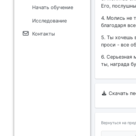
Его, послушны
Начать обучение
4. Молись не 
Исследование
благодаря всег
Контакты
5. Ты хочешь 
проси - все о
6. Серьезная 
ты, награда б
Скачать п
Вернуться на пре