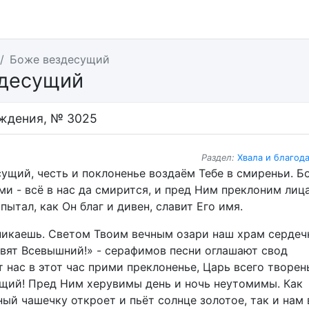
Боже вездесущий
здесущий
ждения, № 3025
Раздел:
Хвала и благод
сущий, честь и поклоненье воздаём Тебе в смиреньи. Б
и - всё в нас да смирится, и пред Ним преклоним лица
пытал, как Он благ и дивен, славит Его имя.
никаешь. Светом Твоим вечным озари наш храм сердеч
Свят Всевышний!» - серафимов песни оглашают свод
т нас в этот час прими преклоненье, Царь всего творень
щий! Пред Ним херувимы день и ночь неутомимы. Как
ый чашечку откроет и пьёт солнце золотое, так и нам 