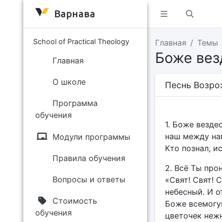
Варнава
School of Practical Theology
Главная
Темы
Боже ве
Главная
О школе
Песнь Возро
Программа
обучения
1. Боже везде
наш между нам
Модули программы
Кто познал, ис
Правила обучения
2. Всё Ты про
Вопросы и ответы
«Свят! Свят! 
небесный. И о
Стоимость
Боже всемогу
обучения
цветочек нежн