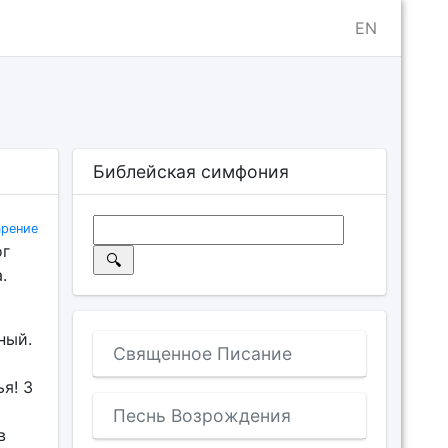
EN
Библейская симфония
арение
ог
.
ный.
Священное Писание
я! З
Песнь Возрождения
в