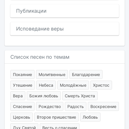
Публикации
Исповедание веры
Список песен по темам
Покаяние
Молитвенные
Благодарение
Утешение
Небеса
Молодёжные
Христос
Вера
Божия любовь
Смерть Христа
Спасение
Рождество
Радость
Воскресение
Церковь
Второе пришествие
Любовь
Дух Святой
Весть о спасении