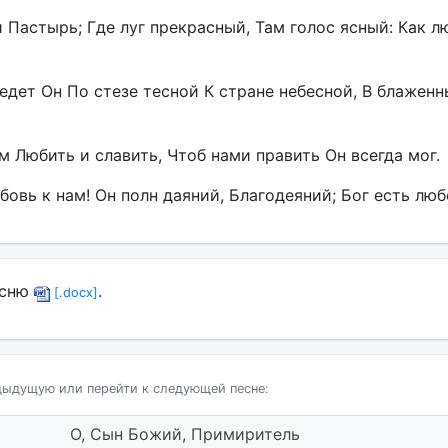
й Пастырь; Где луг прекрасный, Там голос ясный: Как л
ведет Он По стезе тесной К стране небесной, В блажен
ем Любить и славить, Чтоб нами править Он всегда мог.
юбовь к нам! Он полн даяний, Благодеяний; Бог есть люб
есню
.
[.docx]
дыдущую или перейти к следующей песне:
О, Сын Божий, Примиритель