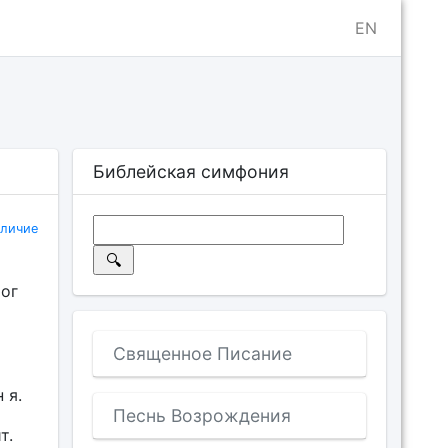
EN
Библейская симфония
еличие
Бог
Священное Писание
 я.
Песнь Возрождения
т.