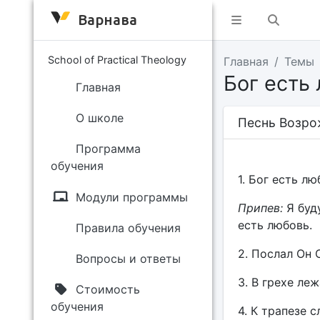
Варнава
School of Practical Theology
Главная
Темы
Бог есть
Главная
О школе
Песнь Возро
Программа
обучения
1. Бог есть лю
Модули программы
Припев:
Я буду
есть любовь.
Правила обучения
2. Послал Он 
Вопросы и ответы
3. В грехе ле
Стоимость
обучения
4. К трапезе 