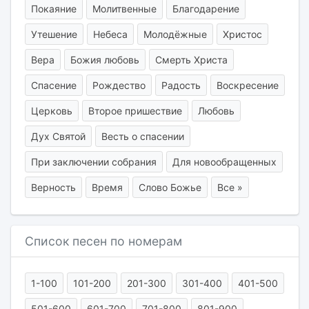
Покаяние
Молитвенные
Благодарение
Утешение
Небеса
Молодёжные
Христос
Вера
Божия любовь
Смерть Христа
Спасение
Рождество
Радость
Воскресение
Церковь
Второе пришествие
Любовь
Дух Святой
Весть о спасении
При заключении собрания
Для новообращенных
Верность
Время
Слово Божье
Все »
Список песен по номерам
1-100
101-200
201-300
301-400
401-500
501-600
601-700
701-800
801-900