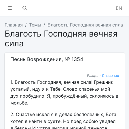
EN
Главная
Темы
Благость Господняя вечная сила
Благость Господняя вечная
сила
Песнь Возрождения, № 1354
Раздел:
Спасение
1. Благость Господняя, вечная сила! Грешник
усталый, иду я к Тебе! Слово спасенья мой
дух пробудило. Я, пробуждённый, склоняюсь в
мольбе.
2. Счастье искал я в делах бесполезных, Бога
хотел я найти в суете; Но пред собою увидел
я бездны И устрашился в ночной темноте.