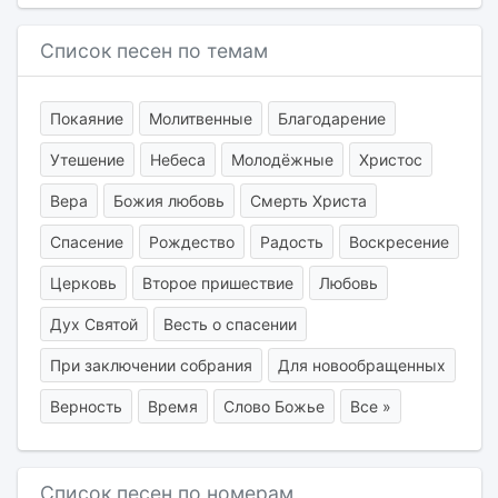
Список песен по темам
Покаяние
Молитвенные
Благодарение
Утешение
Небеса
Молодёжные
Христос
Вера
Божия любовь
Смерть Христа
Спасение
Рождество
Радость
Воскресение
Церковь
Второе пришествие
Любовь
Дух Святой
Весть о спасении
При заключении собрания
Для новообращенных
Верность
Время
Слово Божье
Все »
Список песен по номерам