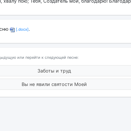
я, хвалу пою; Тебя, Создатель мой, благодарю! Благодар
есню
.
[.docx]
дыдущую или перейти к следующей песне:
Заботы и труд
Вы не явили святости Моей