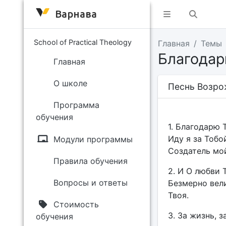
Варнава
School of Practical Theology
Главная
Темы
Благодар
Главная
О школе
Песнь Возро
Программа
обучения
1. Благодарю 
Иду я за Тобо
Модули программы
Создатель мо
Правила обучения
2. И О любви 
Вопросы и ответы
Безмерно вели
Твоя.
Стоимость
3. За жизнь, з
обучения