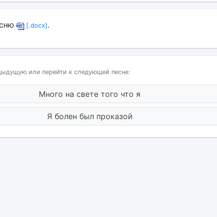
есню
.
[.docx]
дыдущую или перейти к следующей песне:
Много на свете того что я
Я болен был проказой