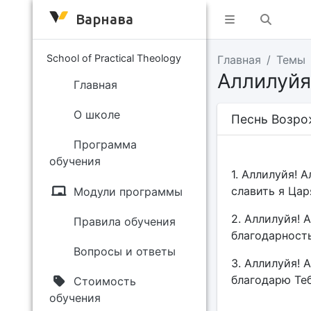
Варнава
School of Practical Theology
Главная
Темы
Аллилуйя
Главная
О школе
Песнь Возро
Программа
обучения
1. Аллилуйя! 
славить я Цар
Модули программы
2. Аллилуйя! 
Правила обучения
благодарность
Вопросы и ответы
3. Аллилуйя! 
благодарю Теб
Стоимость
обучения