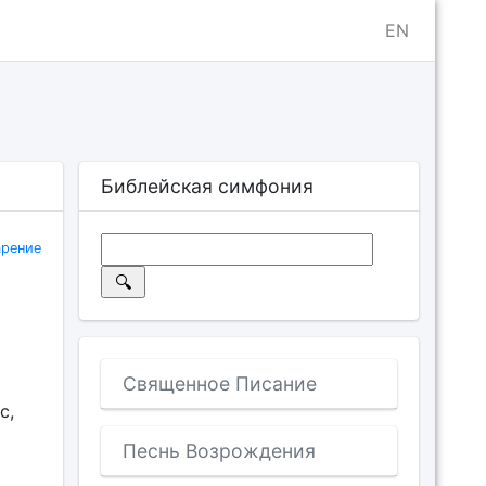
EN
Библейская симфония
арение
Священное Писание
с,
Песнь Возрождения