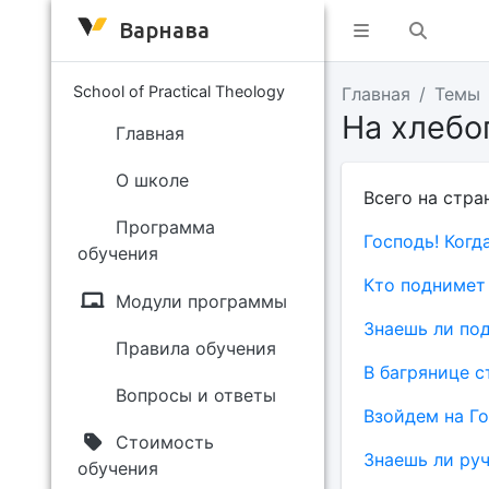
Варнава
School of Practical Theology
Главная
Темы
На хлеб
Главная
О школе
Всего на стра
Программа
Господь! Когд
обучения
Кто поднимет 
Модули программы
Знаешь ли по
Правила обучения
В багрянице с
Вопросы и ответы
Взойдем на Го
Стоимость
Знаешь ли руч
обучения