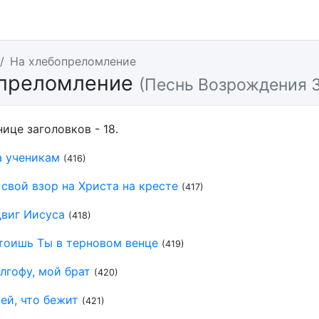
На хлебопреломление
опреломление
(Песнь Возрождения 
нице заголовков - 18.
а ученикам
(416)
свой взор на Христа на кресте
(417)
двиг Иисуса
(418)
тоишь Ты в терновом венце
(419)
лгофу, мой брат
(420)
ей, что бежит
(421)