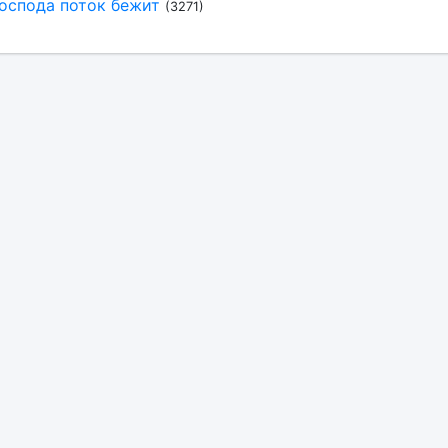
оспода поток бежит
(3271)