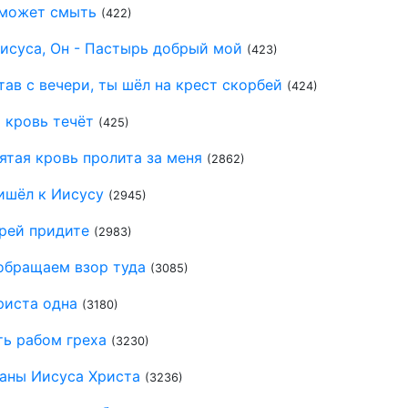
 может смыть
(422)
исуса, Он - Пастырь добрый мой
(423)
тав с вечери, ты шёл на крест скорбей
(424)
 кровь течёт
(425)
ятая кровь пролита за меня
(2862)
ишёл к Иисусу
(2945)
рей придите
(2983)
обращаем взор туда
(3085)
риста одна
(3180)
ть рабом греха
(3230)
раны Иисуса Христа
(3236)