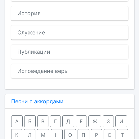
История
Служение
Публикации
Исповедание веры
Песни с аккордами
А
Б
В
Г
Д
Е
Ж
З
И
К
Л
М
Н
О
П
Р
С
Т