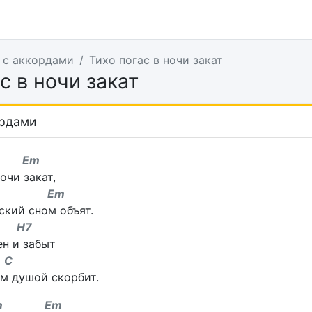
 с аккордами
Тихо погас в ночи закат
с в ночи закат
ордами
 Em
очи закат,
m Em
ский сном объят.
H7
н и забыт
C
м душой скорбит.
m Em