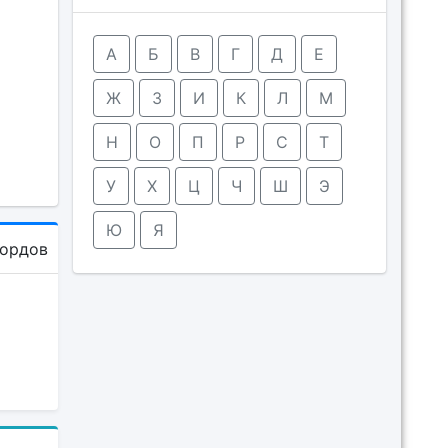
А
Б
В
Г
Д
Е
Ж
З
И
К
Л
М
Н
О
П
Р
С
Т
У
Х
Ц
Ч
Ш
Э
Ю
Я
кордов