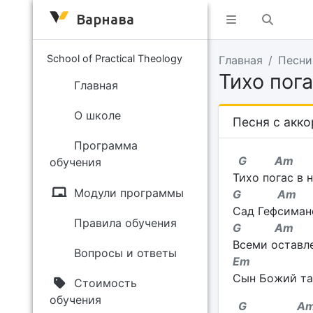
Варнава
School of Practical Theology
Главная
Песни
Тихо пога
Главная
О школе
Песня с акк
Программа
G Am
обучения
Тихо погас в н
Модули программы
G A
Сад Гефсиман
Правила обучения
G Am 
Всеми оставле
Вопросы и ответы
Em 
Сын Божий та
Стоимость
обучения
G A