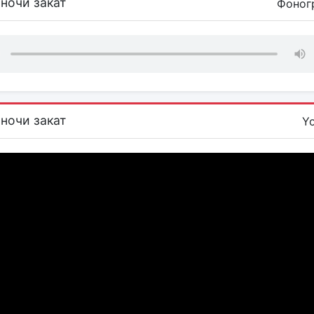
 ночи закат
Фоног
 ночи закат
Y