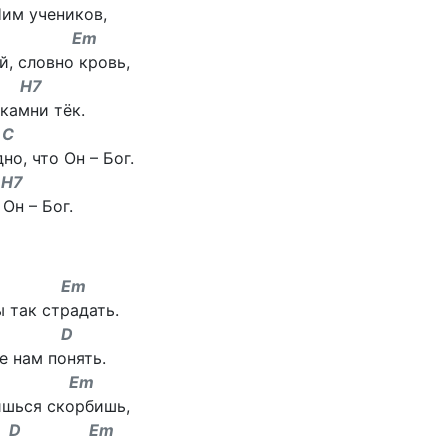
им учеников,
m Em
й, словно кровь,
H7
 камни тёк.
C
но, что Он – Бог.
7
Он – Бог.
 C Em
 так страдать.
 C D
е нам понять.
 C Em
ишься скорбишь,
 D Em