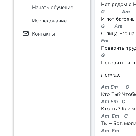
Нет рядом с Н
Начать обучение
G A
И пот багряны
Исследование
G Am 
С лица Его на
Контакты
Em 
Поверить труд
G H
Поверить, что 
Припев:
Am Em
Кто Ты? Чтобы
Am Em
Кто ты? Как ж
Am Em
Ты – Бог, мол
Am Em