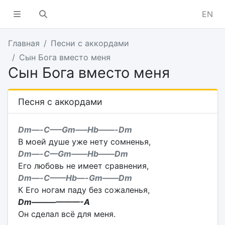
EN
Главная
Песни с аккордами
Сын Бога вместо меня
Сын Бога вместо меня
Песня с аккордами
Dm—-C—–Gm—–Hb——-Dm
В моей душе уже нету сомненья,
Dm—-C—Gm——Hb——Dm
Его любовь не имеет сравнения,
Dm—-C——Hb—-Gm——Dm
К Его ногам паду без сожаленья,
Dm——————-A
Он сделал всё для меня.