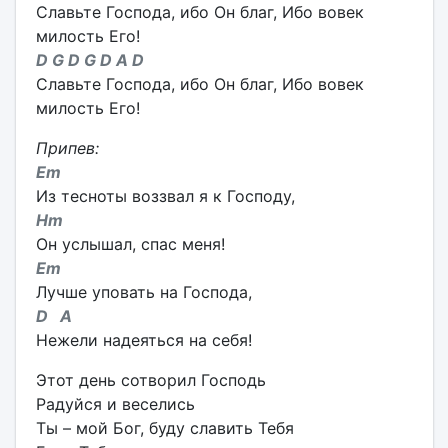
Славьте Господа, ибо Он благ, Ибо вовек
милость Его!
D G D G D A D
Славьте Господа, ибо Он благ, Ибо вовек
милость Его!
Припев:
Em
Из тесноты воззвал я к Господу,
Hm
Он услышал, спас меня!
Em
Лучше уповать на Господа,
D A
Нежели надеяться на себя!
Этот день сотворил Господь
Радуйся и веселись
Ты – мой Бог, буду славить Тебя