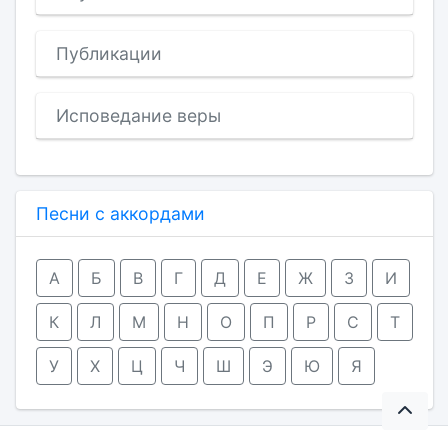
Публикации
Исповедание веры
Песни с аккордами
А
Б
В
Г
Д
Е
Ж
З
И
К
Л
М
Н
О
П
Р
С
Т
У
Х
Ц
Ч
Ш
Э
Ю
Я