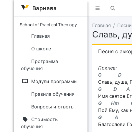
Варнава
School of Practical Theology
Главная
Песни
Славь, ду
Главная
О школе
Песня с акк
Программа
Припев:
обучения
G D
Модули программы
Славь, душа, Г
G D A
Правила обучения
Имя святое Ег
G Hm 
Вопросы и ответы
Пой Ему, как н
G A 
Стоимость
Благослови Го
обучения