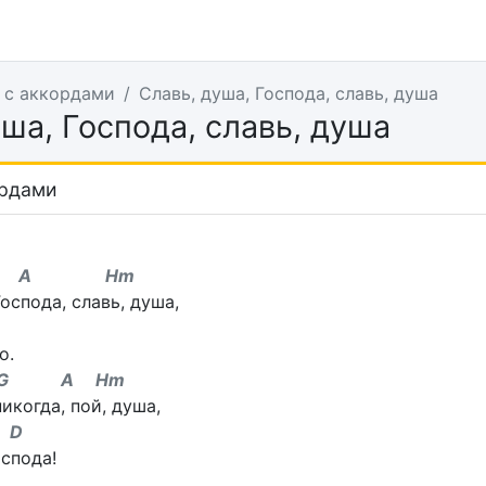
 с аккордами
Славь, душа, Господа, славь, душа
ша, Господа, славь, душа
ордами
 A Hm
оспода, славь, душа,
о.
G A Hm
икогда, пой, душа,
D
спода!