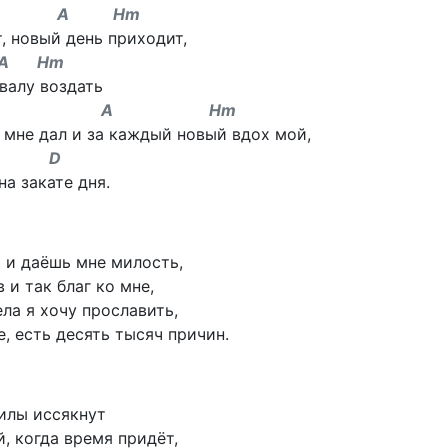
 A Hm
, новый день приходит,
 Hm
валу воздать
D A Hm
ы мне дал и за каждый новый вдох мой,
A D
на закате дня.
 и даёшь мне милость,
 и так благ ко мне,
ела я хочу прославить,
е, есть десять тысяч причин.
илы иссякнут
й, когда время придёт,