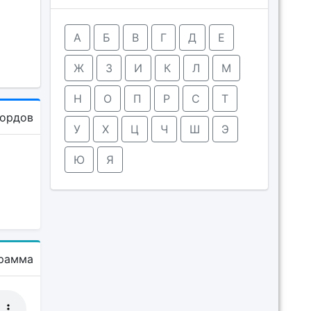
А
Б
В
Г
Д
Е
Ж
З
И
К
Л
М
Н
О
П
Р
С
Т
кордов
У
Х
Ц
Ч
Ш
Э
Ю
Я
рамма