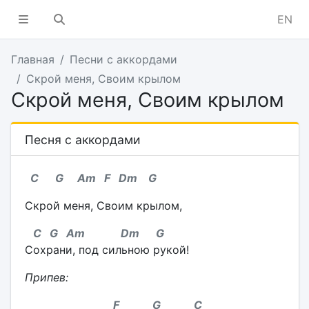
EN
Главная
Песни с аккордами
Скрой меня, Своим крылом
Скрой меня, Своим крылом
Песня с аккордами
С
G
Am
F
Dm
G
Скрой меня, Своим крылом,
C
G
Am
Dm
G
Сохрани, под сильною рукой!
Припев:
F
G
C