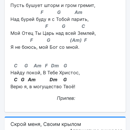
Пусть бушует шторм и гром гремит,
F
G
Am
Над бурей буду я с Тобой парить,
F
G
C
Мой Отец Ты Царь над всей Землей,
F
G
(
Am
)
F
Я не боюсь, мой Бог со мной.
С
G
Am
F
Dm
G
Найду покой, В Тебе Христос,
C
G
Am
Dm
G
Верю я, в могущество Твоё!
Припев:
Скрой меня, Своим крылом