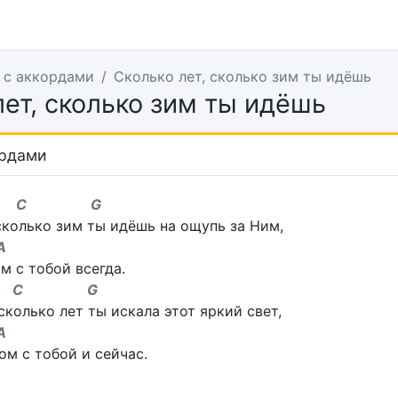
 с аккордами
Сколько лет, сколько зим ты идёшь
лет, сколько зим ты идёшь
ордами
7 C G
сколько зим ты идёшь на ощупь за Ним,
A
м с тобой всегда.
7 C G
сколько лет ты искала этот яркий свет,
A
ом с тобой и сейчас.