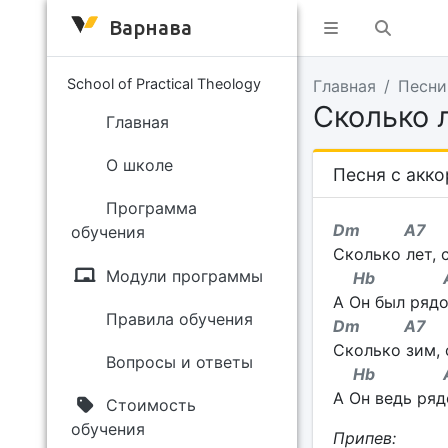
Варнава
School of Practical Theology
Главная
Песни
Сколько 
Главная
О школе
Песня с акк
Программа
Dm A
обучения
Сколько лет, 
Модули программы
Hb 
А Он был рядо
Правила обучения
Dm A
Сколько зим, 
Вопросы и ответы
Hb 
А Он ведь ряд
Стоимость
обучения
Припев: