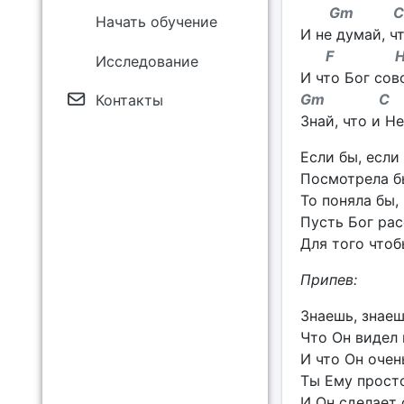
Gm C
Начать обучение
И не думай, ч
F H
Исследование
И что Бог сов
Gm C
Контакты
Знай, что и Не
Если бы, если
Посмотрела бы
То поняла бы,
Пусть Бог рас
Для того чтоб
Припев:
Знаешь, знаеш
Что Он видел 
И что Он очен
Ты Ему просто
И Он сделает 