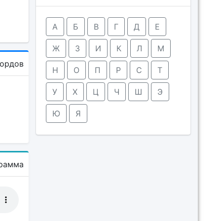
А
Б
В
Г
Д
Е
Ж
З
И
К
Л
М
кордов
Н
О
П
Р
С
Т
У
Х
Ц
Ч
Ш
Э
Ю
Я
рамма