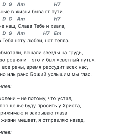
m D G Am H7
зные в жизни бывают пути.
m D G Am H7
е наш, Слава Тебе и хвала,
m D G Am H7
Em
 Тебя нету любви, нет тепла.
бмотали, вешали звезды на грудь,
ю ровняли – это и был «светлый путь».
 все раны, время рассудит всех нас,
дно иль рано Божий услышим мы глас.
ипев:
колени – не потому, что устал,
 прощенье буду просить у Христа,
прижимаю и закрываю глаза –
в жизни мешает, я отправляю назад.
ипев: