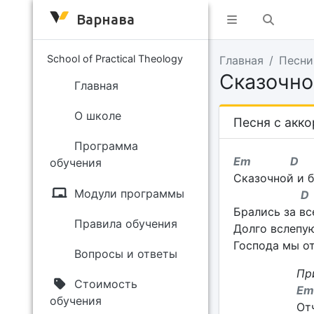
Варнава
School of Practical Theology
Главная
Песни
Сказочно
Главная
О школе
Песня с акк
Программа
Em 
обучения
Сказочной и б
Модули программы
D 
Брались за вс
Правила обучения
Долго вслепую
Господа мы от
Вопросы и ответы
Пр
Стоимость
E
обучения
Отч