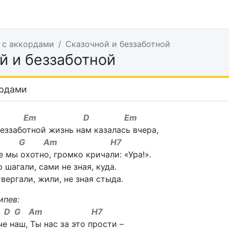
 с аккордами
Сказочной и беззаботной
й и беззаботной
ордами
D Em D Em
еззаботной жизнь нам казалась вчера,
G Am H7
е мы охотно, громко кричали: «Ура!».
 шагали, сами не зная, куда.
вергали, жили, не зная стыда.
ипев:
m D G Am H7
е наш, Ты нас за это прости –