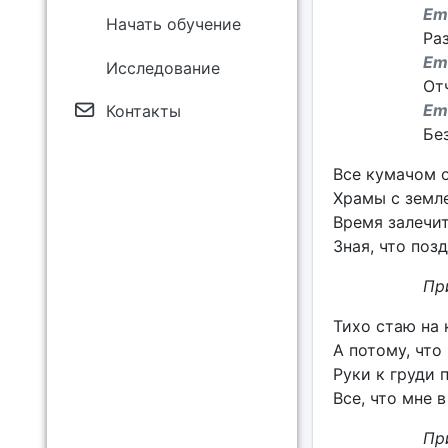
E
Начать обучение
Ра
E
Исследование
Отч
E
Контакты
Без
Все кумачом о
Храмы с земле
Время залечит
Зная, что поз
Пр
Тихо стаю на 
А потому, что
Руки к груди 
Все, что мне 
Пр