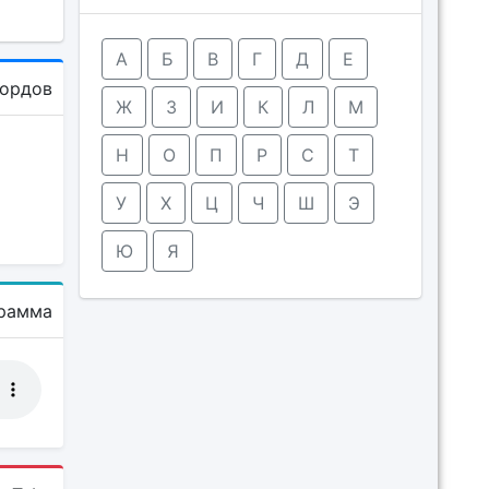
А
Б
В
Г
Д
Е
кордов
Ж
З
И
К
Л
М
Н
О
П
Р
С
Т
У
Х
Ц
Ч
Ш
Э
Ю
Я
рамма