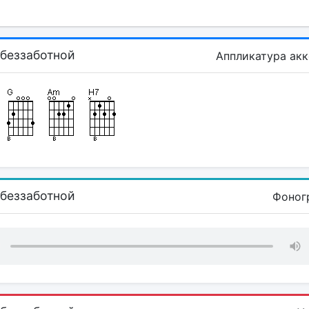
 беззаботной
Аппликатура ак
 беззаботной
Фоног