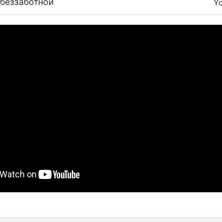
 беззаботной
Y