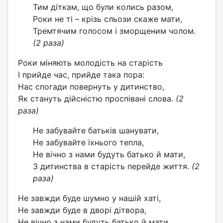
Тим діткам, що були колись разом,
Роки не ті – крізь сльози скаже мати,
Тремтячим голосом і зморщеним чолом.
(2 раза)
Роки міняють молодість на старість
І прийде час, прийде така пора:
Нас спогади повернуть у дитинство,
Як стануть дійсністю проспівані слова.
(2
раза)
Не забувайте батьків шанувати,
Не забувайте їхнього тепла,
Не вічно з нами будуть батько й мати,
З дитинства в старість перейде життя.
(2
раза)
Не завжди буде шумно у нашій хаті,
Не завжди буде в дворі дітвора,
Не вічно з нами будуть батько й мати,