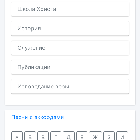
Школа Христа
История
Служение
Публикации
Исповедание веры
Песни с аккордами
А
Б
В
Г
Д
Е
Ж
З
И