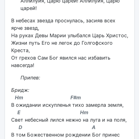
Аллилуйя, Царю царей! Аллилуйя, Царю
царей!
В небесах звезда проснулась, засияв всех
ярче звезд,
На руках Девы Марии улыбался Царь Христос,
Жизни путь Его не легок до Голгофского
Креста,
От грехов Сам Бог явился нас избавить
навсегда!
Припев:
Бридж:
Hm F#m
В ожидании искупленья тихо замерла земля,
E Hm
Свет небесный лился нежно на луга и на поля,
D A
В том Божественном рождении Бог принес