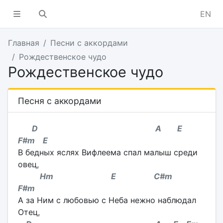
EN
Главная
Песни с аккордами
Рождественское чудо
Рождественское чудо
Песня с аккордами
D A E
F#m E
В бедных яслях Вифлеема спал малыш среди
овец,
Hm E C#m
F#m
А за Ним с любовью с Неба нежно наблюдал
Отец,