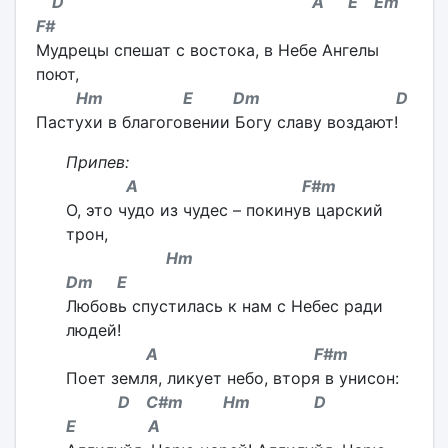
D A E Em
F#
Мудрецы спешат с востока, в Небе Ангелы
поют,
Hm E Dm D
Пастухи в благоговении Богу славу воздают!
Припев:
A F#m
О, это чудо из чудес – покинув царский
трон,
Hm
Dm E
Любовь спустилась к нам с Небес ради
людей!
A F#m
Поет земля, ликует небо, вторя в унисон:
D C#m Hm D
E A