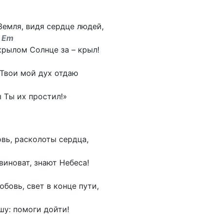
емля, видя сердце людей,
 Em
рылом Солнце за – крыл!
 Твои мой дух отдаю
 Ты их простил!»
вь, расколоты сердца,
 виноват, знают Небеса!
бовь, свет в конце пути,
у: помоги дойти!