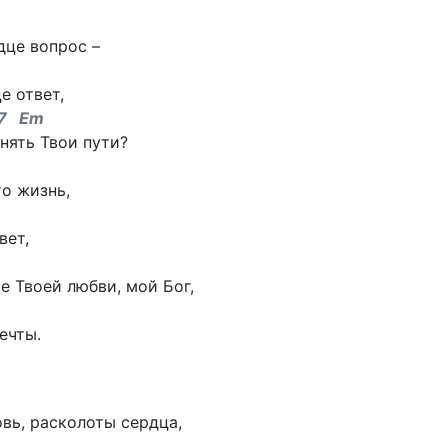
дце вопрос –
е ответ,
7 Em
нять Твои пути?
то жизнь,
вет,
 Твоей любви, мой Бог,
ечты.
вь, расколоты сердца,