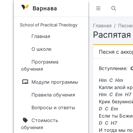
Варнава
School of Practical Theology
Главная
Песни
Распятая
Главная
О школе
Песня с акк
Программа
Вступление:
обучения
Hm C Hm
Модули программы
Капли алой кр
Hm C Em H7
Правила обучения
Крик безумной
Вопросы и ответы
D C Em
Если ты Божий
Стоимость
D C H7
обучения
И тогда мы по