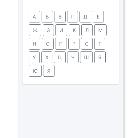
А
Б
В
Г
Д
Е
Ж
З
И
К
Л
М
Н
О
П
Р
С
Т
У
Х
Ц
Ч
Ш
Э
Ю
Я