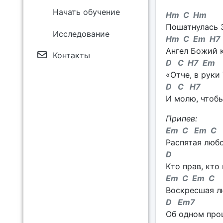
Начать обучение
Hm C Hm
Пошатнулась З
Исследование
Hm C Em H7
Ангел Божий к
Контакты
D C H7 Em
«Отче, в руки
D C H
7
И молю, чтобы
Припев:
Em C Em C
Распятая любо
D
Кто прав, кто
Em C Em C
Воскресшая лю
D Em7
Об одном прош