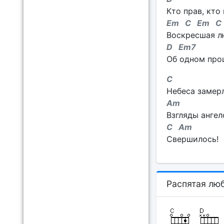
Кто прав, кто
Em C Em C
Воскресшая лю
D Em7
Об одном прош
C
Небеса замер
Am
Взгляды ангел
C Am
Свершилось!
Распятая лю