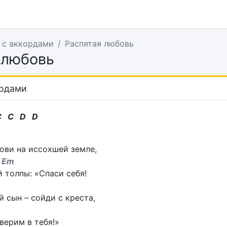
 с аккордами
Распятая любовь
 любовь
ордами
C C D D
ови на иссохшей земле,
 Em
 толпы: «Спаси себя!
 сын – сойди с креста,
верим в тебя!»