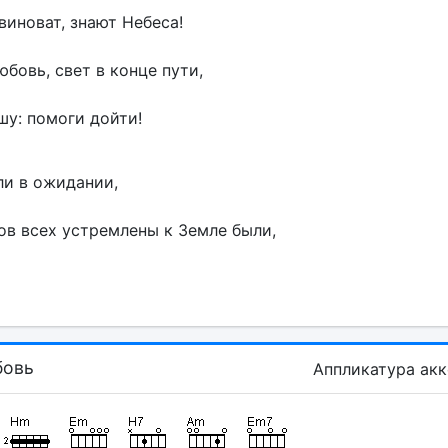
 виноват, знают Небеса!
бовь, свет в конце пути,
у: помоги дойти!
ли в ожидании,
ов всех устремлены к Земле были,
бовь
Аппликатура ак