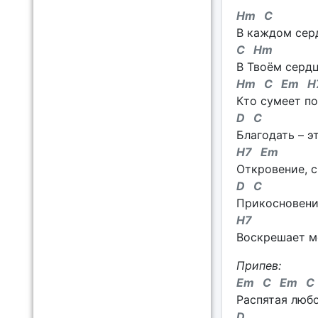
Hm C
В каждом сер
C Hm
В Твоём сердц
Hm C Em H
Кто сумеет по
D C
Благодать – э
H7 Em
Откровение, с
D C
Прикосновение
H7
Воскрешает м
Припев:
Em C Em C
Распятая любо
D