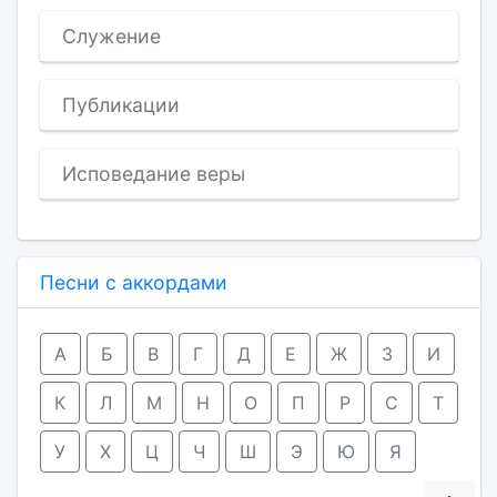
Служение
Публикации
Исповедание веры
Песни с аккордами
А
Б
В
Г
Д
Е
Ж
З
И
К
Л
М
Н
О
П
Р
С
Т
У
Х
Ц
Ч
Ш
Э
Ю
Я