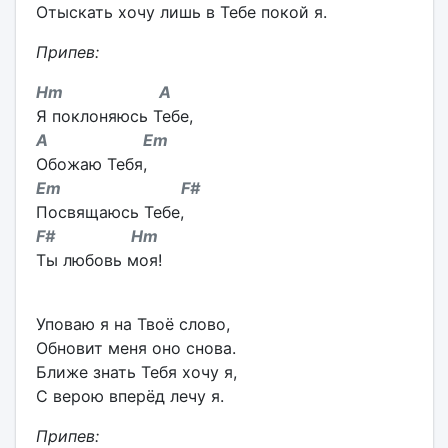
Отыскать хочу лишь в Тебе покой я.
Припев:
Hm A
Я поклоняюсь Тебе,
A
Em
Обожаю Тебя,
Em
F#
Посвящаюсь Тебе,
F# Hm
Ты любовь моя!
Уповаю я на Твоё слово,
Обновит меня оно снова.
Ближе знать Тебя хочу я,
С верою вперёд лечу я.
Припев: