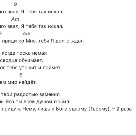
 G
го звал, Я тебя так искал.
Am
го звал, Я тебя так искал.
E Am
 приди ко Мне, тебя Я долго ждал.
 когда тоска немая
 сердце обнимает.
ог тебя утешит и поймет,
 E
ем мир найдёт.
 твои радостью заменил,
бы Его ты всей душой любил.
 приди к Нему, лишь к Богу одному (Твоему). – 2 раза