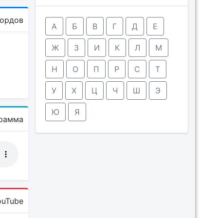
кордов
А
Б
В
Г
Д
Е
Ж
З
И
К
Л
М
Н
О
П
Р
С
Т
У
Х
Ц
Ч
Ш
Э
Ю
Я
рамма
ouTube