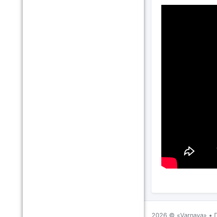
2026 ©
Varnava
•