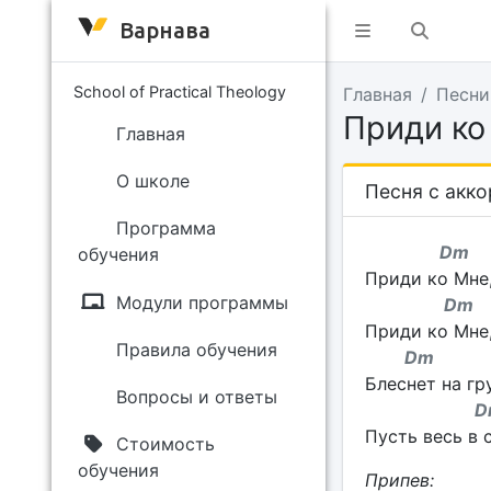
Варнава
School of Practical Theology
Главная
Песни
Приди ко
Главная
О школе
Песня с акк
Программа
Dm 
обучения
Приди ко Мне,
Модули программы
Dm 
Приди ко Мне,
Правила обучения
Dm
Блеснет на гр
Вопросы и ответы
Dm
Пусть весь в с
Стоимость
обучения
Припев: