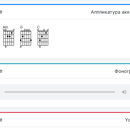
е
Аппликатура ак
е
Фоног
е
Y