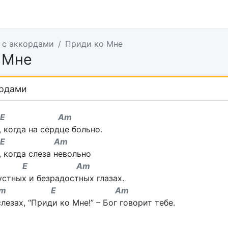
 с аккордами
Приди ко Мне
 Мне
ордами
E Am
 когда на сердце больно.
E Am
 когда слеза невольно
 E Am
устных и безрадостных глазах.
 E Am
лезах, “Приди ко Мне!” – Бог говорит тебе.