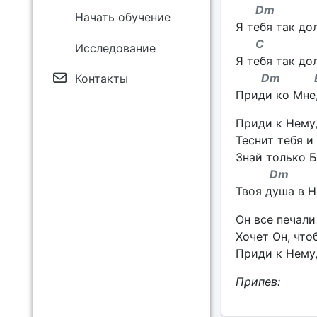
Dm
Начать обучение
Я тебя так дол
C 
Исследование
Я тебя так дол
Dm 
Контакты
Приди ко Мне,
Приди к Нему,
Теснит тебя и
Знай только Б
Dm
Твоя душа в Н
Он все печали
Хочет Он, что
Приди к Нему,
Припев: