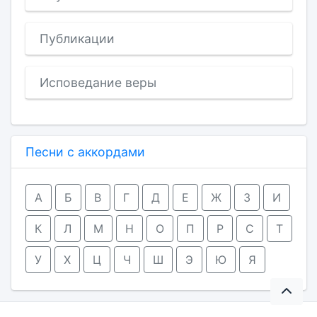
Публикации
Исповедание веры
Песни с аккордами
А
Б
В
Г
Д
Е
Ж
З
И
К
Л
М
Н
О
П
Р
С
Т
У
Х
Ц
Ч
Ш
Э
Ю
Я