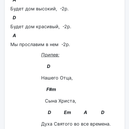
Будет дом высокий, -2р.
D
Будет дом красивый, -2р.
А
Мы прославим в нем -2р.
Припев:
D
Нашего Отца,
F#m
Сына Христа,
D Em А D
Духа Святого во все времена.