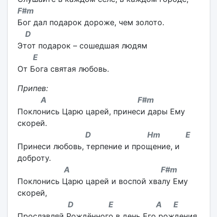
F#m
Бог дал подарок дороже, чем золото.
D
Этот подарок – сошедшая людям
E
От Бога святая любовь.
Припев:
A F#m
Поклонись Царю царей, принеси дары Ему
скорей.
D Hm E
Принеси любовь, терпение и прощение, и
доброту.
A F#m
Поклонись Царю царей и воспой хвалу Ему
скорей,
D E A E
Прославляй Рождённого в день Его рождения.