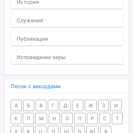
История
Служение
Публикации
Исповедание веры
Песни с аккордами
А
Б
В
Г
Д
Е
Ж
З
И
К
Л
М
Н
О
П
Р
С
Т
У
Х
Ц
Ч
Ш
Э
Ю
Я