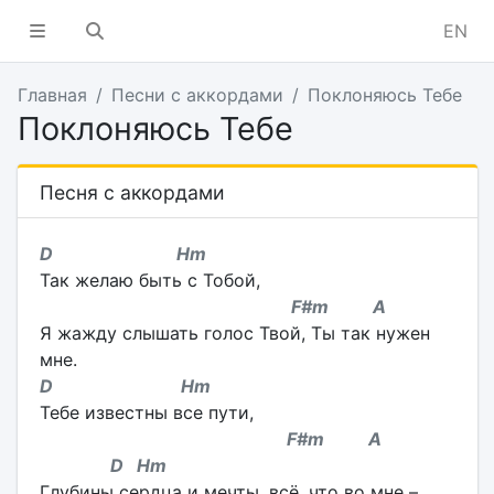
EN
Главная
Песни с аккордами
Поклоняюсь Тебе
Поклоняюсь Тебе
Песня с аккордами
D Hm
Так желаю быть с Тобой,
F#m A
Я жажду слышать голос Твой, Ты так нужен
мне.
D Hm
Тебе известны все пути,
F#m A
D Hm
Глубины сердца и мечты, всё, что во мне –