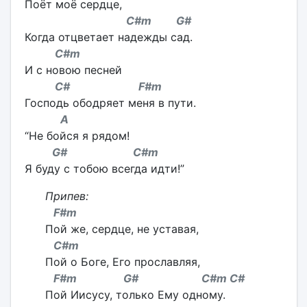
Поёт моё сердце,
C#m G#
Когда отцветает надежды сад.
C#m
И с новою песней
C# F#m
Господь ободряет меня в пути.
A
“Не бойся я рядом!
G# C#m
Я буду с тобою всегда идти!”
Припев:
F#m
Пой же, сердце, не уставая,
C#m
Пой о Боге, Его прославляя,
F#m G# C#m C#
Пой Иисусу, только Ему одному.