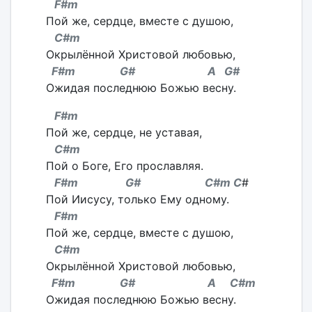
F#m
Пой же, сердце, вместе с душою,
C#m
Окрылённой Христовой любовью,
F#m G# A G#
Ожидая последнюю Божью весну.
F#m
Пой же, сердце, не уставая,
C#m
Пой о Боге, Его прославляя.
F#m G# C#m C
#
Пой Иисусу, только Ему одному.
F#m
Пой же, сердце, вместе с душою,
C#m
Окрылённой Христовой любовью,
F#m G# A C#m
Ожидая последнюю Божью весну.