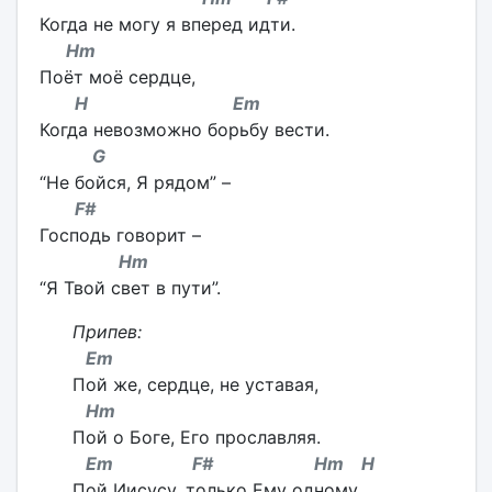
Когда не могу я вперед идти.
Hm
Поёт моё сердце,
H Em
Когда невозможно борьбу вести.
G
“Не бойся, Я рядом” –
F#
Господь говорит –
Hm
“Я Твой свет в пути”.
Припев:
Em
Пой же, сердце, не уставая,
Hm
Пой о Боге, Его прославляя.
Em F# Hm H
Пой Иисусу, только Ему одному.