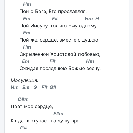
Hm
Пой о Боге, Его прославляя.
Em F# Hm H
Пой Иисусу, только Ему одному.
Em
Пой же, сердце, вместе с душою,
Hm
Окрылённой Христовой любовью,
Em F# Hm
Ожидая последнюю Божью весну.
Модуляция:
Hm Em G F# G#
C#m
Поёт моё сердце,
F#m
Когда наступает на душу враг.
G#