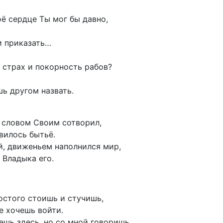
ё сердце Ты мог бы давно,
и приказать…
 страх и покорность рабов?
ь другом назвать.
 словом Своим сотворил,
явилось бытьё.
й, движеньем наполнился мир,
 Владыка его.
остого стоишь и стучишь,
е хочешь войти.
ешь здесь, но со мной говоришь