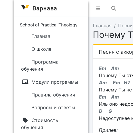
Варнава
School of Practical Theology
Главная
Песни
Почему Т
Главная
О школе
Песня с акк
Программа
Em Am
обучения
Почему Ты ст
Модули программы
Am Em H7
Почему Ты не 
Правила обучения
Em Am
Иль оно недос
Вопросы и ответы
D G
Недоступнее м
Стоимость
обучения
Припев: