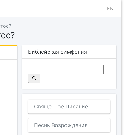
EN
стос?
тос?
Библейская симфония
Священное Писание
Песнь Возрождения