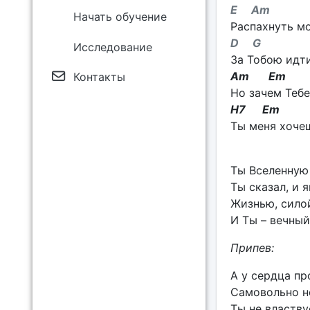
E Am
Начать обучение
Распахнуть мо
D G
Исследование
За Тобою идт
Am Em
Контакты
Но зачем Тебе
H7 Em
Ты меня хочеш
Ты Вселенную
Ты сказал, и 
Жизнью, сило
И Ты – вечный
Припев:
А у сердца пр
Самовольно н
Ты не властву