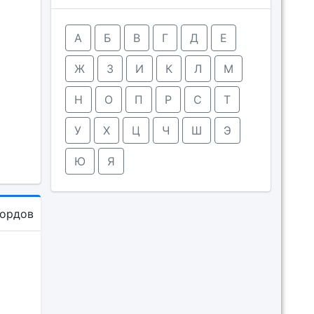
А
Б
В
Г
Д
Е
Ж
З
И
К
Л
М
Н
О
П
Р
С
Т
У
Х
Ц
Ч
Ш
Э
Ю
Я
кордов