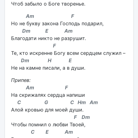
Чтоб забыло о Боге творенье.
Am F
Но не букву закона Господь подарил,
Dm E Am
Благодати никто не разрушит.
F
Те, кто искренне Богу всем сердцем служил –
Dm H E
Не на камне писали, а в души.
Припев:
Am F
На скрижалях сердца напиши
C G C Hm Am
Алой кровью для моей души.
F Dm
Чтобы помнил о любви Твоей,
C E Am