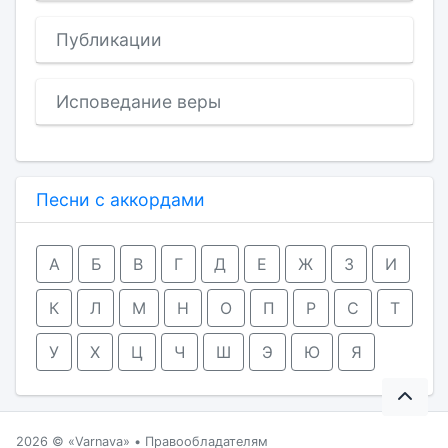
Публикации
Исповедание веры
Песни с аккордами
А
Б
В
Г
Д
Е
Ж
З
И
К
Л
М
Н
О
П
Р
С
Т
У
Х
Ц
Ч
Ш
Э
Ю
Я
2026 ©
Varnava
•
Правообладателям