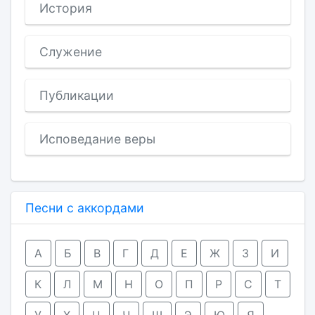
История
Служение
Публикации
Исповедание веры
Песни с аккордами
А
Б
В
Г
Д
Е
Ж
З
И
К
Л
М
Н
О
П
Р
С
Т